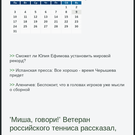
Пн
Вт
Ср
Чт
Пт
Сб
Вс
1
2
3
4
5
6
7
8
9
10
11
12
13
14
15
16
17
18
19
20
21
22
23
24
25
26
27
28
29
30
31
>>
Сможет ли Юлия Ефимова установить мировой
рекорд?
>>
Испанская пресса: Все хорошо - время Черышева
придет
>>
Аленичев: Беспокоит, что в головах игроков уже мысли
о сборной
'Миша, говори!' Ветеран
российского тенниса рассказал,