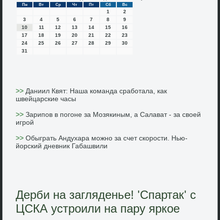
Пн
Вт
Ср
Чт
Пт
Сб
Вс
1
2
3
4
5
6
7
8
9
10
11
12
13
14
15
16
17
18
19
20
21
22
23
24
25
26
27
28
29
30
31
>>
Даниил Квят: Наша команда сработала, как
швейцарские часы
>>
Зарипов в погоне за Мозякиным, а Салават - за своей
игрой
>>
Обыграть Андухара можно за счет скорости. Нью-
йорский дневник Габашвили
Дерби на загляденье! 'Спартак' с
ЦСКА устроили на пару яркое