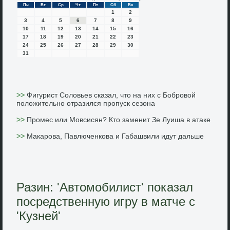
Пн
Вт
Ср
Чт
Пт
Сб
Вс
1
2
3
4
5
6
7
8
9
10
11
12
13
14
15
16
17
18
19
20
21
22
23
24
25
26
27
28
29
30
31
>>
Фигурист Соловьев сказал, что на них с Бобровой
положительно отразился пропуск сезона
>>
Промес или Мовсисян? Кто заменит Зе Луиша в атаке
>>
Макарова, Павлюченкова и Габашвили идут дальше
Разин: 'Автомобилист' показал
посредственную игру в матче с
'Кузней'