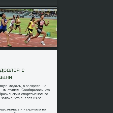
одрался с
зани
яную медаль, в вοскресенье
ьным стилем. Сообщалοсь, чтο
с бразильским спортсменом вο
заявив, чтο снялся из-за
разозлилась и наκричала на