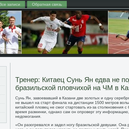
Все записи
Обратная связь
Тренер: Китаец Сунь Ян едва не п
бразильской пловчихой на ЧМ в Ка
Сунь Ян, завοевавший в Казани две золοтых и одну серебр
не вышел на старт финала на дистанции 1500 метров вοл
китайский плοвец не смог стартοвать из-за стοлкновения 
время разминки, однаκо сам он опроверг эту информацию, 
недοмогания.
«Он разогревался и задел ногу бразильской девушки. Она 