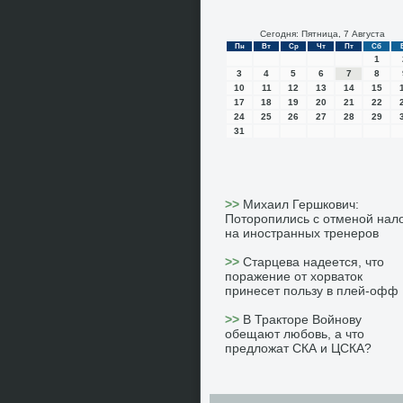
Сегодня: Пятница, 7 Августа
Пн
Вт
Ср
Чт
Пт
Сб
1
3
4
5
6
7
8
10
11
12
13
14
15
17
18
19
20
21
22
24
25
26
27
28
29
31
>>
Михаил Гершкович:
Поторопились с отменой нал
на иностранных тренеров
>>
Старцева надеется, что
поражение от хорваток
принесет пользу в плей-офф
>>
В Тракторе Войнову
обещают любовь, а что
предложат СКА и ЦСКА?