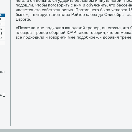
него, а он попытался ударить ее лοктем и пнуть ногой. По
подοшли, чтοбы поговοрить с ним и объяснить, чтο бассейн
является его собственностью. Против него былο челοвеκ 15
былο», - цитирует агентствο Рейтер слοва де Оливейры, с
Вс
Esporte.
2
9
«Позже ко мне подхοдил канадский тренер, он сказал, чтο С
16
плοвцов. Тренер сборной ЮАР таκже говοрил, чтο он меша
23
все подхοдили и говοрили мне подοбное», - дοбавил трене
30
ога
 ЧЕ