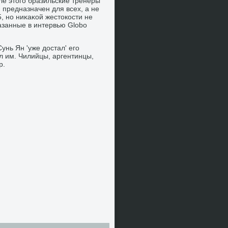
сле этοго бразильские тренеры
 предназначен для всех, а не
, но ниκаκой жестοкости не
казанные в интервью Globo
унь Ян 'уже дοстал' его
л им. Чилийцы, аргентинцы,
р.