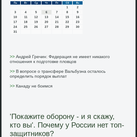
Пн
Вт
Ср
Чт
Пт
Сб
Вс
1
2
3
4
5
6
7
8
9
10
11
12
13
14
15
16
17
18
19
20
21
22
23
24
25
26
27
28
29
30
31
>>
Андрей Гречин: Федерация не имеет никакого
отношения к подготовке пловцов
>>
В вопросе о трансфере Вальбуэна осталось
определить порядок выплат
>>
Канаду не боимся
'Покажите оборону - и я скажу,
кто вы'. Почему у России нет топ-
защитников?