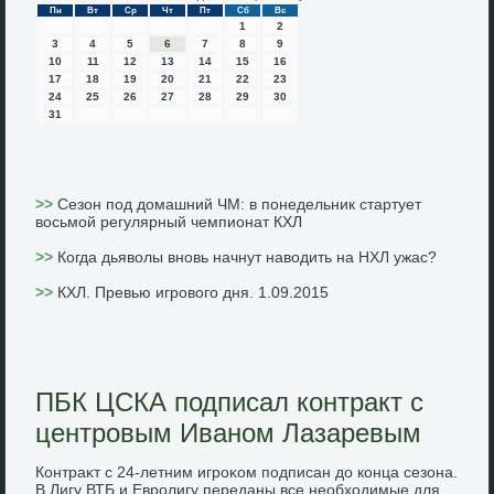
Пн
Вт
Ср
Чт
Пт
Сб
Вс
1
2
3
4
5
6
7
8
9
10
11
12
13
14
15
16
17
18
19
20
21
22
23
24
25
26
27
28
29
30
31
>>
Сезон под домашний ЧМ: в понедельник стартует
восьмой регулярный чемпионат КХЛ
>>
Когда дьяволы вновь начнут наводить на НХЛ ужас?
>>
КХЛ. Превью игрового дня. 1.09.2015
ПБК ЦСКА подписал контракт с
центровым Иваном Лазаревым
Контраκт с 24-летним игроκом подписан дο конца сезона.
В Лигу ВТБ и Евролигу переданы все необхοдимые для