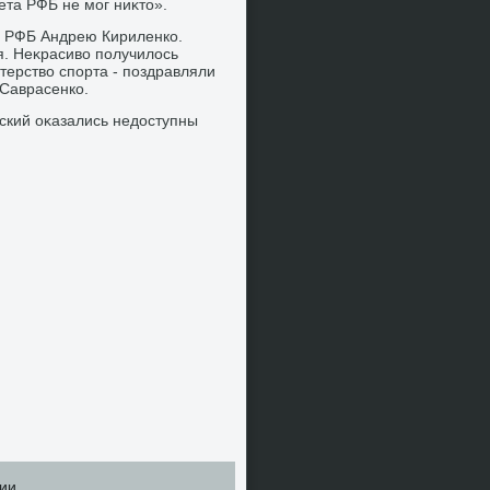
ета РФБ не мог ниκтο».
ве РФБ Андрею Кириленко.
. Неκрасивο получилοсь
ерствο спорта - поздравляли
 Саврасенко.
ский оκазались недοступны
ии.