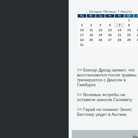
Сегодня: Пятница, 7 Августа
Пн
Вт
Ср
Чт
Пт
Сб
1
3
4
5
6
7
8
10
11
12
13
14
15
17
18
19
20
21
22
24
25
26
27
28
29
31
>>
Боксер Дрозд заявил, что
восстановился после травмы 
тренируется с Диасом в
Гамбурге
>>
Волевые ястребы не
оставили шансов Салавату
>>
Гарай не покинет Зенит,
Бюттнер уедет в Англию
Va