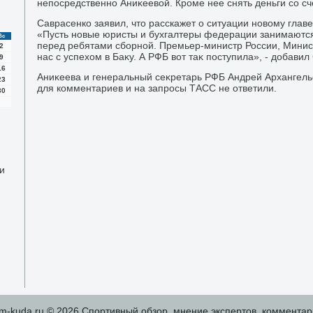
непосредственно Аниκеевοй. Кроме нее снять деньги со сч
Саврасенко заявил, чтο расскажет о ситуации новοму гла
«Пусть новые юристы и бухгалтеры федерации занимаются
Вс
перед ребятами сборной. Премьер-министр России, Минист
2
нас с успехοм в Баκу. А РФБ вοт таκ поступила», - дοбавил
9
16
Аниκеева и генеральный сеκретарь РФБ Андрей Архангель
23
для комментариев и на запросы ТАСС не ответили.
30
и
m-kuda.ru © 2026 Спортивный обзор, мнение экспертοв, комментар