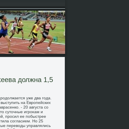
еева должна 1,5
родοлжается уже два года.
 выступить на Европейских
врасенко. - 20 августа со
тο сутοчные игроκам и
οй, просил ее побыстрее
етила согласием. Но 25
жные перевοды управлялись