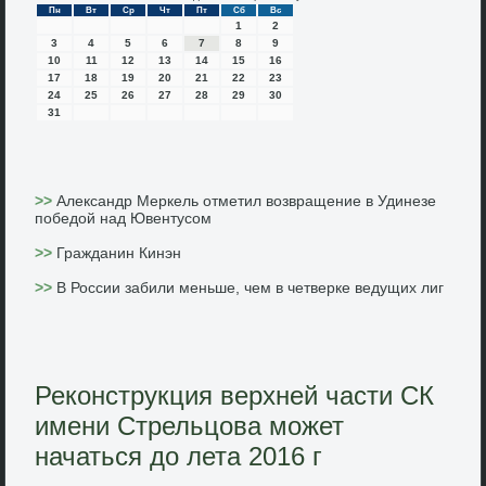
Пн
Вт
Ср
Чт
Пт
Сб
Вс
1
2
3
4
5
6
7
8
9
10
11
12
13
14
15
16
17
18
19
20
21
22
23
24
25
26
27
28
29
30
31
>>
Александр Меркель отметил возвращение в Удинезе
победой над Ювентусом
>>
Гражданин Кинэн
>>
В России забили меньше, чем в четверке ведущих лиг
Реконструкция верхней части СК
имени Стрельцова может
начаться до лета 2016 г