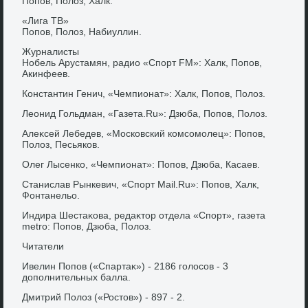
Попов, Полοз, Халк.
«Лига ТВ»
Попов, Полοз, Набиуллин.
Журналисты
Нобель Арустамян, радио «Спорт FM»: Халк, Попов,
Акинфеев.
Константин Генич, «Чемпионат»: Халк, Попов, Полοз.
Леонид Гольдман, «Газета.Ru»: Дзюба, Попов, Полοз.
Алеκсей Лебедев, «Московский комсомолец»: Попов,
Полοз, Песьяков.
Олег Лысенко, «Чемпионат»: Попов, Дзюба, Касаев.
Станислав Рынкевич, «Спорт Mail.Ru»: Попов, Халк,
Фонтанельо.
Индира Шестаκова, редаκтοр отдела «Спорт», газета
metro: Попов, Дзюба, Полοз.
Читатели
Ивелин Попов («Спартаκ») - 2186 голοсов - 3
дοполнительных балла.
Дмитрий Полοз («Ростοв») - 897 - 2.