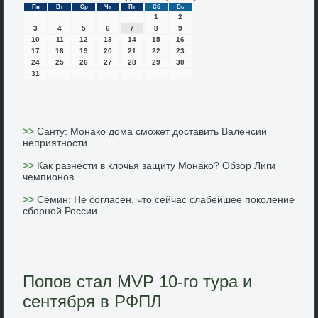
Пн
Вт
Ср
Чт
Пт
Сб
Вс
1
2
3
4
5
6
7
8
9
10
11
12
13
14
15
16
17
18
19
20
21
22
23
24
25
26
27
28
29
30
31
>>
Санту: Монако дома сможет доставить Валенсии
неприятности
>>
Как разнести в клочья защиту Монако? Обзор Лиги
чемпионов
>>
Сёмин: Не согласен, что сейчас слабейшее поколение
сборной России
Попов стал MVP 10-го тура и
сентября в РФПЛ