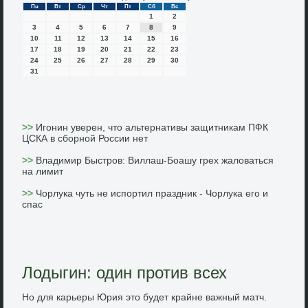
Пн
Вт
Ср
Чт
Пт
Сб
Вс
1
2
3
4
5
6
7
8
9
10
11
12
13
14
15
16
17
18
19
20
21
22
23
24
25
26
27
28
29
30
31
>>
Игонин уверен, что альтернативы защитникам ПФК
ЦСКА в сборной России нет
>>
Владимир Быстров: Виллаш-Боашу грех жаловаться
на лимит
>>
Чорлука чуть не испортил праздник - Чорлука его и
спас
Лодыгин: один против всех
Но для карьеры Юрия это будет крайне важный матч.