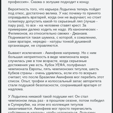
профессия». Сказка о золушке подходит к концу.
Вероятность того, что карьера Лодыгина теперь пойдет
под откос, достаточно велика. У нас почему-то принято
оправдывать вратарей, когда они не выручают, но стоит
голкиперу допустить какой-то серьезный ляп (лучше -
пару раз), то все - на человеке ставят крест. За
примерами далеко ходить не надо. Из канонических -
Филимонов, из относительно свежих - Джанаев.
Поднимается такая шумиха, с которой, к сожалению,
сами вратари, нередко - натуры тонкой душевной
организации, не справляются.
Бывают исключения - Акинфеев например. Но с ним
большая неприятность в виде чемпионата мира
случилась уже в том возрасте, когда серьезные
достижения уже есть. Кубок УЕФА, полуфинал
чемпионата Европы, пять чемпионских титулов, шесть
Кубков страны - очень удивлюсь, если кто-то всерьез
считает, что после Бразилии Акинфеев мог перебить этот
список. Опыт, трофеи и колоссальный запас авторитета
стали подушкой безопасности, сохранившей вратаря от
надлома.
У Лодыгина никакой такой подушки нет. Он стал
чемпионом лишь раз - в прошлом сезоне, потом победил
в Суперкубке, на этом его коллекция титулов
заканчивается. Акинфеев мог просто перечислить
собственные награды, чтобы успокоиться, Лодыгину