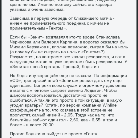
крыть нечем. Именно поэтому сейчас его карьера
уязвима и очень зависима.
Зависима в первую очередь от ближайшего матча -
ничем не примечательного поединка с ничем не
примечательным «Гентом».
Если бы «Зенит» возглавлял кто-то вроде Станислава
Черчесова или Валерия Карпина, в воротах оказался бы
Михаил Кержаков и, вполне возможно, сыграл бы на ноль
(а почему бы не сыграть на ноль с «Гентом»?).
Разумеется, на контрасте все хвалят резервиста, и вот в
следующем матче он уже перестает быть резервистом. У
«Зенита» новый вратарь. Прощай, Лодыгин.
Но Лодыгину «прощай» еще не сказали. По информации
«СЭ», тренерский штаб «Зенита» решил дать ему еще
один шанс. Вопреки всем слухам и огромному давлению
в матче с «Гентом» сыграет именно Лодыгин. Чтобы
шансом воспользоваться, достаточно просто не
ошибиться. А так ли это просто в той ситуации, в какую
угодил вратарь? Кстати, по версии компании Winline
коэффициент на то, что хозяева в этой встрече не
пропустят, самый низкий - 2,05. Тогда как на то, что
бельгийцы забьют один гол - 2,60, два - 6,55, а три и
более - и вовсе 20,00.
Против Лодыгина выйдет не просто «Гент».