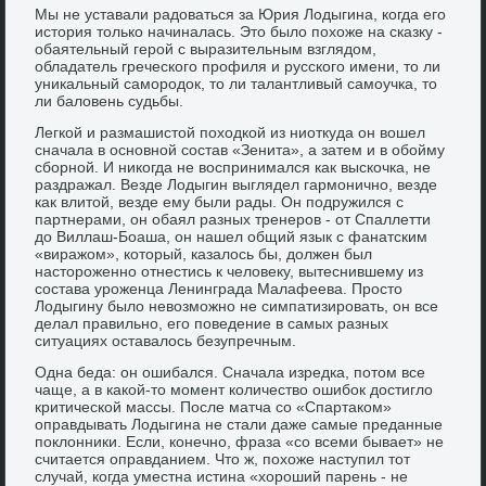
Мы не уставали радоваться за Юрия Лодыгина, когда его
история только начиналась. Это было похоже на сказку -
обаятельный герой с выразительным взглядом,
обладатель греческого профиля и русского имени, то ли
уникальный самородок, то ли талантливый самоучка, то
ли баловень судьбы.
Легкой и размашистой походкой из ниоткуда он вошел
сначала в основной состав «Зенита», а затем и в обойму
сборной. И никогда не воспринимался как выскочка, не
раздражал. Везде Лодыгин выглядел гармонично, везде
как влитой, везде ему были рады. Он подружился с
партнерами, он обаял разных тренеров - от Спаллетти
до Виллаш-Боаша, он нашел общий язык с фанатским
«виражом», который, казалось бы, должен был
настороженно отнестись к человеку, вытеснившему из
состава уроженца Ленинграда Малафеева. Просто
Лодыгину было невозможно не симпатизировать, он все
делал правильно, его поведение в самых разных
ситуациях оставалось безупречным.
Одна беда: он ошибался. Сначала изредка, потом все
чаще, а в какой-то момент количество ошибок достигло
критической массы. После матча со «Спартаком»
оправдывать Лодыгина не стали даже самые преданные
поклонники. Если, конечно, фраза «со всеми бывает» не
считается оправданием. Что ж, похоже наступил тот
случай, когда уместна истина «хороший парень - не