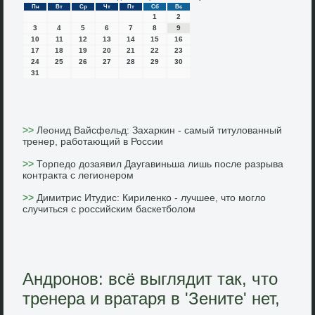
Пн
Вт
Ср
Чт
Пт
Сб
Вс
1
2
3
4
5
6
7
8
9
10
11
12
13
14
15
16
17
18
19
20
21
22
23
24
25
26
27
28
29
30
31
>>
Леонид Вайсфельд: Захаркин - самый титулованный
тренер, работающий в России
>>
Торпедо дозаявил Даугавиньша лишь после разрыва
контракта с легионером
>>
Димитрис Итудис: Кириленко - лучшее, что могло
случиться с российским баскетболом
Андронов: всё выглядит так, что
тренера и вратаря в 'Зените' нет,