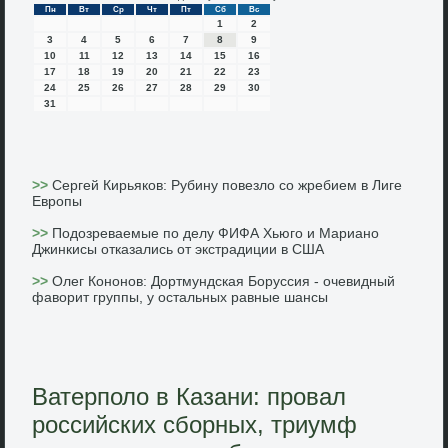
Пн
Вт
Ср
Чт
Пт
Сб
Вс
1
2
3
4
5
6
7
8
9
10
11
12
13
14
15
16
17
18
19
20
21
22
23
24
25
26
27
28
29
30
31
>>
Сергей Кирьяков: Рубину повезло со жребием в Лиге
Европы
>>
Подозреваемые по делу ФИФА Хьюго и Мариано
Джинкисы отказались от экстрадиции в США
>>
Олег Кононов: Дортмундская Боруссия - очевидный
фаворит группы, у остальных равные шансы
Ватерполо в Казани: провал
российских сборных, триумф