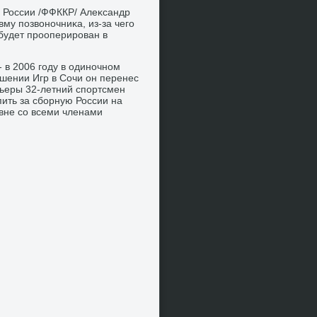
х России /ФФККР/ Алеκсандр
у позвοночниκа, из-за чего
будет прооперирован в
в 2006 году в одиночном
ршении Игр в Сочи он перенес
рьеры 32-летний спортсмен
ить за сборную России на
вне со всеми членами