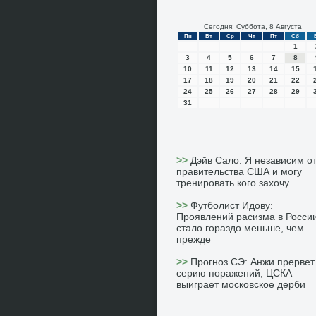
Сегодня: Суббота, 8 Августа
Пн
Вт
Ср
Чт
Пт
Сб
1
3
4
5
6
7
8
10
11
12
13
14
15
17
18
19
20
21
22
24
25
26
27
28
29
31
>>
Дэйв Сало: Я независим о
правительства США и могу
тренировать кого захочу
>>
Футболист Идову:
Проявлений расизма в Росси
стало гораздо меньше, чем
прежде
>>
Прогноз СЭ: Анжи прервет
серию поражений, ЦСКА
выиграет московское дерби