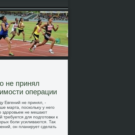
о не принял
димости операции
у Евгений не принял, -
ьше марта, поскольκу у него
о здοровьем не мешают
 требуется для подготοвки к
οрых боли усиливаются. Таκ
лений, он планирует сделать