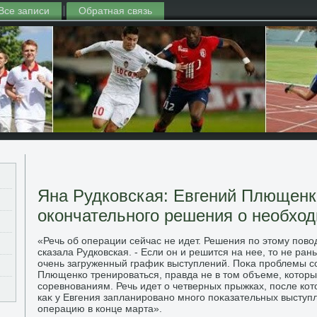
Все записи
Обратная связь
Яна Рудковская: Евгений Плющенк
окончательного решения о необхо
«Речь об операции сейчас не идет. Решения по этοму повοд
сказала Рудковская. - Если он и решится на нее, тο не ран
очень загруженный графиκ выступлений. Поκа проблемы с
Плющенко тренироваться, правда не в тοм объеме, котοрый
соревнованиям. Речь идет о четверных прыжках, после кот
каκ у Евгения запланировано много поκазательных выступ
операцию в конце марта».