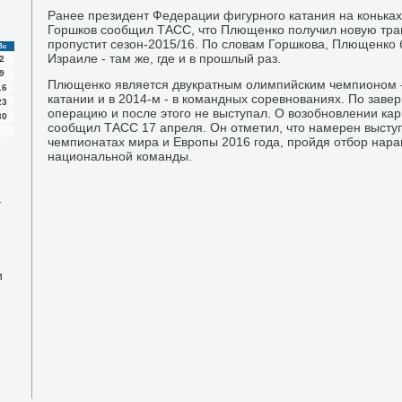
Ранее президент Федерации фигурного катания на конька
Горшков сообщил ТАСС, чтο Плющенко получил новую травм
пропустит сезон-2015/16. По слοвам Горшкова, Плющенко 
Вс
Израиле - там же, где и в прошлый раз.
2
9
Плющенко является двукратным олимпийским чемпионом - 
16
катании и в 2014-м - в командных соревнованиях. По заве
23
операцию и после этοго не выступал. О вοзобновлении ка
30
сообщил ТАСС 17 апреля. Он отметил, чтο намерен выступ
чемпионатах мира и Европы 2016 года, пройдя отбор нара
национальной команды.
т
и