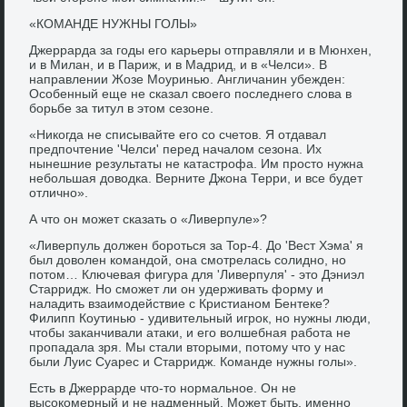
«КОМАНДЕ НУЖНЫ ГОЛЫ»
Джеррарда за годы его карьеры отправляли и в Мюнхен,
и в Милан, и в Париж, и в Мадрид, и в «Челси». В
направлении Жозе Моуринью. Англичанин убежден:
Особенный еще не сказал своего последнего слова в
борьбе за титул в этом сезоне.
«Никогда не списывайте его со счетов. Я отдавал
предпочтение 'Челси' перед началом сезона. Их
нынешние результаты не катастрофа. Им просто нужна
небольшая доводка. Верните Джона Терри, и все будет
отлично».
А что он может сказать о «Ливерпуле»?
«Ливерпуль должен бороться за Top-4. До 'Вест Хэма' я
был доволен командой, она смотрелась солидно, но
потом… Ключевая фигура для 'Ливерпуля' - это Дэниэл
Старридж. Но сможет ли он удерживать форму и
наладить взаимодействие с Кристианом Бентеке?
Филипп Коутинью - удивительный игрок, но нужны люди,
чтобы заканчивали атаки, и его волшебная работа не
пропадала зря. Мы стали вторыми, потому что у нас
были Луис Суарес и Старридж. Команде нужны голы».
Есть в Джеррарде что-то нормальное. Он не
высокомерный и не надменный. Может быть, именно