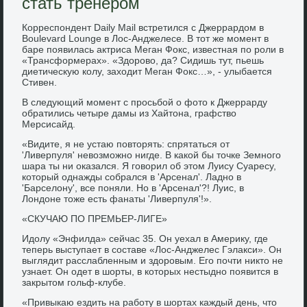
стать тренером
Корреспондент Daily Mail встретился с Джеррардом в
Boulevard Lounge в Лос-Анджелесе. В тот же момент в
баре появилась актриса Меган Фокс, известная по роли в
«Трансформерах». «Здорово, да? Сидишь тут, пьешь
диетическую колу, заходит Меган Фокс…», - улыбается
Стивен.
В следующий момент с просьбой о фото к Джеррарду
обратились четыре дамы из Хайтона, графство
Мерсисайд.
«Видите, я не устаю повторять: спрятаться от
'Ливерпуля' невозможно нигде. В какой бы точке Земного
шара ты ни оказался. Я говорил об этом Луису Суаресу,
который однажды собрался в 'Арсенал'. Ладно в
'Барселону', все поняли. Но в 'Арсенал'?! Луис, в
Лондоне тоже есть фанаты 'Ливерпуля'!».
«СКУЧАЮ ПО ПРЕМЬЕР-ЛИГЕ»
Идолу «Энфилда» сейчас 35. Он уехал в Америку, где
теперь выступает в составе «Лос-Анджелес Гэлакси». Он
выглядит расслабленным и здоровым. Его почти никто не
узнает. Он одет в шорты, в которых нестыдно появится в
закрытом гольф-клубе.
«Привыкаю ездить на работу в шортах каждый день, что