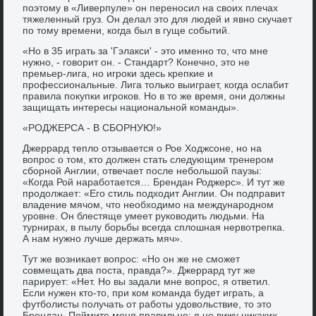
поэтому в «Ливерпуле» он переносил на своих плечах
тяжеленный груз. Он делал это для людей и явно скучает
по тому времени, когда был в гуще событий.
«Но в 35 играть за 'Гэлакси' - это именно то, что мне
нужно, - говорит он. - Стандарт? Конечно, это не
премьер-лига, но игроки здесь крепкие и
профессиональные. Лига только выиграет, когда ослабит
правила покупки игроков. Но в то же время, они должны
защищать интересы национальной команды».
«РОДЖЕРСА - В СБОРНУЮ!»
Джеррард тепло отзывается о Рое Ходжсоне, но на
вопрос о том, кто должен стать следующим тренером
сборной Англии, отвечает после небольшой паузы:
«Когда Рой наработается… Брендан Роджерс». И тут же
продолжает: «Его стиль подходит Англии. Он подправит
владение мячом, что необходимо на международном
уровне. Он блестяще умеет руководить людьми. На
турнирах, в пылу борьбы всегда сплошная нервотрепка.
А нам нужно лучше держать мяч».
Тут же возникает вопрос: «Но он же не сможет
совмещать два поста, правда?». Джеррард тут же
парирует: «Нет. Но вы задали мне вопрос, я ответил.
Если нужен кто-то, при ком команда будет играть, а
футболисты получать от работы удовольствие, то это
Брендан. Поймите меня правильно: я не вижу никаких