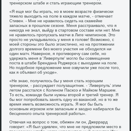
тренерском штабе и стать играющим тренером.
«Я еще мог бы играть, но в моем возрасте физически
тяжело выходить на поле в каждом матче, - отмечает
Стивен. - Мне не нравилось сидеть на скамейке
запасных в прошлом сезоне. Меня расстраивало, что я
никогда не знал, выйду в стартовом составе или нет. Мне
не нравилось пропускать матчи в Лиге чемпионов. Это
просто не укладывалось у меня в голове! Возможно, с
моей стороны это было эгоистично, но на протяжении
долгого времени без моего участия не обходился ни
один матч. Наверное, я противоречу сам себе, но
удержать меня в 'Ливерпуле' могло бы совмещение
поста в штабе Брендана Роджерса с выходами на поле.
Но подобное предложение мне озвучили уже после того,
как я объявил об уходе».
«Не знаю, получилось бы у меня стать хорошим
тренером, - рассуждает полузащитник. - 'Ливерпуль' этим
летом расстался с Колином Паскоэ и Майком Маршем.
То есть, команде были нужны второй и третий тренер. Я
бы мог попробовать занять одну из вакансий, но в то же
время иметь возможность играть. Я мог бы быть
основным игроком или запасным и заодно набирался бы
бесценного опыта тренерской работы».
Отвечая на вопрос о том, обижен ли он, Джеррард
говорит: «Я был удивлен, что мне не предложили место в