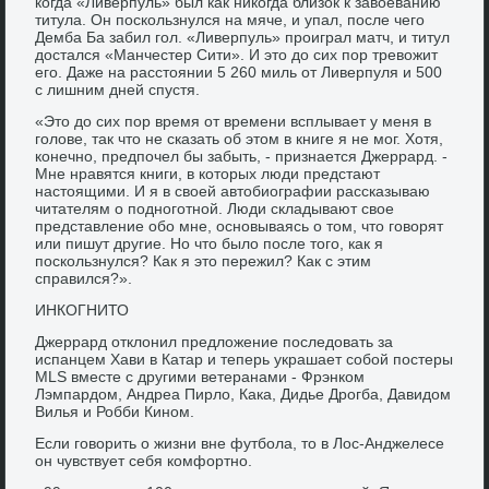
когда «Ливерпуль» был как никогда близок к завоеванию
титула. Он поскользнулся на мяче, и упал, после чего
Демба Ба забил гол. «Ливерпуль» проиграл матч, и титул
достался «Манчестер Сити». И это до сих пор тревожит
его. Даже на расстоянии 5 260 миль от Ливерпуля и 500
с лишним дней спустя.
«Это до сих пор время от времени всплывает у меня в
голове, так что не сказать об этом в книге я не мог. Хотя,
конечно, предпочел бы забыть, - признается Джеррард. -
Мне нравятся книги, в которых люди предстают
настоящими. И я в своей автобиографии рассказываю
читателям о подноготной. Люди складывают свое
представление обо мне, основываясь о том, что говорят
или пишут другие. Но что было после того, как я
поскользнулся? Как я это пережил? Как с этим
справился?».
ИНКОГНИТО
Джеррард отклонил предложение последовать за
испанцем Хави в Катар и теперь украшает собой постеры
MLS вместе с другими ветеранами - Фрэнком
Лэмпардом, Андреа Пирло, Кака, Дидье Дрогба, Давидом
Вилья и Робби Кином.
Если говорить о жизни вне футбола, то в Лос-Анджелесе
он чувствует себя комфортно.