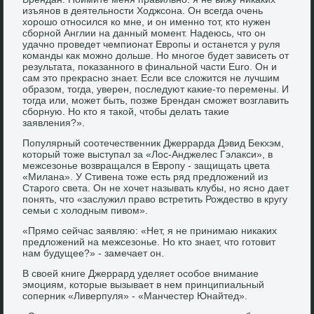
изъянов в деятельности Ходжсона. Он всегда очень
хорошо относился ко мне, и он именно тот, кто нужен
сборной Англии на данный момент. Надеюсь, что он
удачно проведет чемпионат Европы и останется у руля
команды как можно дольше. Но многое будет зависеть от
результата, показанного в финальной части Euro. Он и
сам это прекрасно знает. Если все сложится не лучшим
образом, тогда, уверен, последуют какие-то перемены. И
тогда или, может быть, позже Брендан сможет возглавить
сборную. Но кто я такой, чтобы делать такие
заявления?».
Популярный соотечественник Джеррарда Дэвид Бекхэм,
который тоже выступал за «Лос-Анджелес Гэлакси», в
межсезонье возвращался в Европу - защищать цвета
«Милана». У Стивена тоже есть ряд предложений из
Старого света. Он не хочет называть клубы, но ясно дает
понять, что «заслужил право встретить Рождество в кругу
семьи с холодным пивом».
«Прямо сейчас заявляю: «Нет, я не принимаю никаких
предложений на межсезонье. Но кто знает, что готовит
нам будущее?» - замечает он.
В своей книге Джеррард уделяет особое внимание
эмоциям, которые вызывает в нем принципиальный
соперник «Ливерпуля» - «Манчестер Юнайтед».