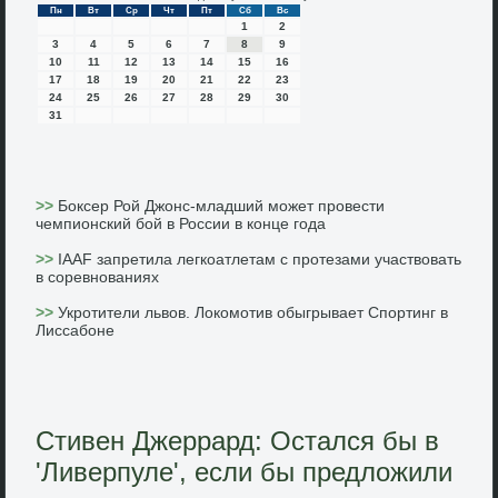
Пн
Вт
Ср
Чт
Пт
Сб
Вс
1
2
3
4
5
6
7
8
9
10
11
12
13
14
15
16
17
18
19
20
21
22
23
24
25
26
27
28
29
30
31
>>
Боксер Рой Джонс-младший может провести
чемпионский бой в России в конце года
>>
IAAF запретила легкоатлетам с протезами участвовать
в соревнованиях
>>
Укротители львов. Локомотив обыгрывает Спортинг в
Лиссабоне
Стивен Джеррард: Остался бы в
'Ливерпуле', если бы предложили