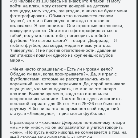
«99 человек из 100 здесь не знают, кто я такой. Я могу
пойти на пляж, могу отвести дочерей на детскую
площадку, могу ходить, где угодно, и никто не будет меня
фотографировать. Обычно это называется словом
'душат', хотя и в Ливерпуле я никогда на такое не
жаловался. Я все понимал. Они страстные поклонники,
жаждущие успеха. Они хотят сфотографироваться с
тобой, получить часть тебя, поговорить с тобой о
футболе. Что в этом такого? - говорит Джеррард. - Я
люблю футбол, разъезды, медали и выступать за
'Ливерпуль'. Я не против ответственности, давления
капитанской повязки одного из крупнейших клубов
мира».
«Меня часто спрашивали: «Есть ли игрокам дело?
Обидно ли вам, когда проигрываете?». Да, я играл с
футболистами, которые не расстраивались из-за
поражений, но я всегда переживал. Да, порой возникало
ощущение, что меня «душат», но мне на это щедро
платили. Бывали времена, когда это становился
непростым испытанием. Так что быть здесь инкогнито -
неплохой вариант для 35 лет. Но в 25−26 все было по-
другому. Я бы ни на что не променял свой тогдашний
статус в «Ливерпуле», - признается футболист.
В разговоре о «красных» Джеррард по-прежнему говорит
«мы» или «нас», но он исправляется и учится говорить
«они». «Но пусть никто никогда не сомневается в том, на
чьей стороне мои симпатии!» - шутит он.