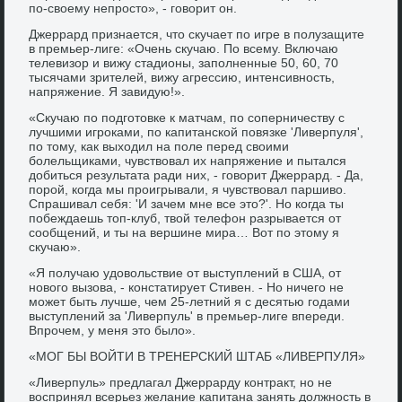
по-своему непросто», - говорит он.
Джеррард признается, что скучает по игре в полузащите
в премьер-лиге: «Очень скучаю. По всему. Включаю
телевизор и вижу стадионы, заполненные 50, 60, 70
тысячами зрителей, вижу агрессию, интенсивность,
напряжение. Я завидую!».
«Скучаю по подготовке к матчам, по соперничеству с
лучшими игроками, по капитанской повязке 'Ливерпуля',
по тому, как выходил на поле перед своими
болельщиками, чувствовал их напряжение и пытался
добиться результата ради них, - говорит Джеррард. - Да,
порой, когда мы проигрывали, я чувствовал паршиво.
Спрашивал себя: 'И зачем мне все это?'. Но когда ты
побеждаешь топ-клуб, твой телефон разрывается от
сообщений, и ты на вершине мира… Вот по этому я
скучаю».
«Я получаю удовольствие от выступлений в США, от
нового вызова, - констатирует Стивен. - Но ничего не
может быть лучше, чем 25-летний я с десятью годами
выступлений за 'Ливерпуль' в премьер-лиге впереди.
Впрочем, у меня это было».
«МОГ БЫ ВОЙТИ В ТРЕНЕРСКИЙ ШТАБ «ЛИВЕРПУЛЯ»
«Ливерпуль» предлагал Джеррарду контракт, но не
воспринял всерьез желание капитана занять должность в