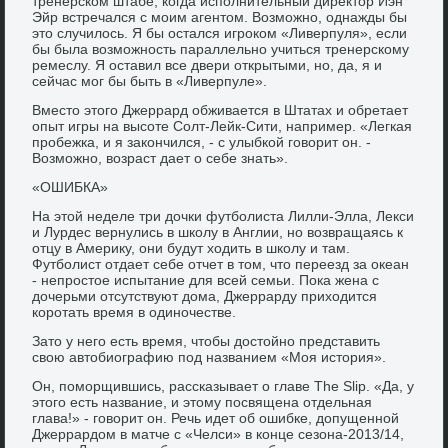
тренерском штабе, когда исполнительный директор Иэн
Эйр встречался с моим агентом. Возможно, однажды бы
это случилось. Я бы остался игроком «Ливерпуля», если
бы была возможность параллельно учиться тренерскому
ремеслу. Я оставил все двери открытыми, но, да, я и
сейчас мог бы быть в «Ливерпуле».
Вместо этого Джеррард обживается в Штатах и обретает
опыт игры на высоте Солт-Лейк-Сити, например. «Легкая
пробежка, и я закончился, - с улыбкой говорит он. -
Возможно, возраст дает о себе знать».
«ОШИБКА»
На этой неделе три дочки футболиста Лилли-Элла, Лекси
и Лурдес вернулись в школу в Англии, но возвращаясь к
отцу в Америку, они будут ходить в школу и там.
Футболист отдает себе отчет в том, что переезд за океан
- непростое испытание для всей семьи. Пока жена с
дочерьми отсутствуют дома, Джеррарду приходится
коротать время в одиночестве.
Зато у него есть время, чтобы достойно представить
свою автобиографию под названием «Моя история».
Он, поморщившись, рассказывает о главе The Slip. «Да, у
этого есть название, и этому посвящена отдельная
глава!» - говорит он. Речь идет об ошибке, допущенной
Джеррардом в матче с «Челси» в конце сезона-2013/14,