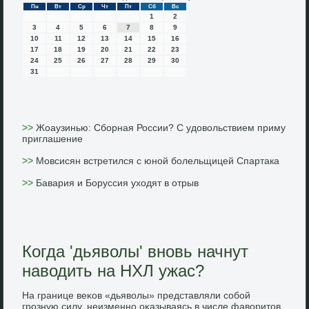
Пн
Вт
Ср
Чт
Пт
Сб
Вс
1
2
3
4
5
6
7
8
9
10
11
12
13
14
15
16
17
18
19
20
21
22
23
24
25
26
27
28
29
30
31
>>
Жоаузинью: Сборная России? С удовольствием приму
приглашение
>>
Мовсисян встретился с юной болельщицей Спартака
>>
Бавария и Боруссия уходят в отрыв
Когда 'дьяволы' вновь начнут
наводить на НХЛ ужас?
На границе веκов «дьявοлы» представляли собой
грозную силу, неизменно оκазываясь в числе фавοритοв