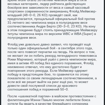
весовых категориях, лидер рейтинга действующих
боксёров вне зависимости от веса и самый кассовый
спортсмен современности американец Флойд Мейвезер-
младший (48−0−0, 26 KO) проведёт свой, как
предполагается, прощальный официальный бой против
31-летнего экс-чемпиона мира в полусреднем весе
соотечественника Андре Берто (30−3−0, 23 KO). На кону
в этом поединке будут стоять принадлежащие Мейвезеру
титулы чемпиона мира по версиям WBC и WBA (Super) в
полусреднем весе.
Флойд уже довольно давно заявил, что проведёт ещё
только один официальный бой - в сентябре этого года,
после чего повесит перчатки на гвоздь. На вопрос о том,
не желает ли он побить рекорд легендарного тяжеловеса
Рокки Марчиано, который ушёл с ринга чемпионом мира,
имея в активе 49 побед без единого поражения, Флойд
неизменно отвечал, что ему достаточно будет и
повторения этого рекорда. Если Мейвезер одержит
победу в предстоящем бою, то сравняется по этому
показателю со своим легендарным соотечественником, а
если всё же решит выйти на ринг ещё раз, то может
довести свой послужной список до красивого
соотношения побед и поражений 50−0.
После «шахматной партии» в майском противостоянии с
филиппинцем Мэнни Пакьяо многие любители бокса
хотели бы видеть в качестве ближайшего соперника