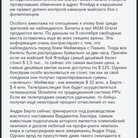
прозвучавшие обвинения в адрес Флойда в нарушении
им правил допинг-контроля накануне майского боя с
филиппинцем.
Особого ажиотажа по отношению к этому бою среди
зрителей не наблюдается. Билеты в зал MGM Grand
продаются вяло. По данным на 9 сентября свободные
места оставались ещё во всех секциях арены. Эта
информация очень контрастирует с тем, что
наблюдалось перед боем Мейвезера с Пакьяо. Тогда все
билеты были распроданы буквально за два часа. Причём
если на майский бой Флойда самый дешёвый билет
стоил $ 1,5 тыс., то сейчас это самая высокая цена, а
самые дешёвые квитки нынче доступны по $ 125. Однако
боксёрам особо волноваться не стоит, так как за свой
поединок они получат гарантированные суммы
«зелёных»: Мейвезер - как минимум $ 32 млн, а Берто -
$ 4 млн. Телетрансляция боя будет осуществляться
телеканалом Showtime по традиционной системе PPV.
Если же телепродажи окажутся удачными, то бойцы
получат ещё некоторый процент отчислений от них.
Андре Берто сейчас тренируется под руководством
маститого наставника Вирджилла Хантера, самым
известным подопечным которого является олимпийский
чемпион и доселе небитый на профи-ринге чемпион
мира в суперсреднем весе американец Андре Уорд.
Однако вряд ли присутствие даже такого секунданта в