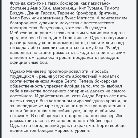
Флойда кого-то из таких боксёров, как пакистано-
британец Амир Хан, американцы Кит Турман, Тимоти
Брэдли, Дэнни Гарсия, Терренс Кроуфорд, британец
Келл Брук или аргентинец Лукас Матиссе. А почитателям
благородного кулачного искусства с постсоветского
пространства, безусловно, хотелось бы увидеть
Мейвезера на ринге с казахстанским чемпионом мира в
среднем весе Геннадием Головкиным. Однако ощутимая
разница между соперниками в росте, весе и мощи вряд
ли когда-либо позволит состояться этому бою. Флойд
наверняка не станет рисковать выходить на ринг с таким
оппонентом, даже если решит продолжать проводить
официальные бои.
Однако Мейвезер проигнорировал эти «просьбы
трудящихся», решив устроить абсолютный мисматч с
соотечественником Андре Берто. Теперь боксёрская
общественность упрекает Флойда за то, что он выбрал
себе в качестве последнего соперника далеко не самого
достойного. И действительно, хотя Андре Берто лет пять-
шесть назад и был чемпионом мира звёздного уровня, но
за последние четыре года он потерпел три поражения в
шести боях и является сейчас уже, по сути, сбитым
лётчиком. В своё время этот парень на полном серьёзе
рассматривался в качестве оппонента Мейвезера.
Однако на сегодняшний день не факт, что Берто вообще
является топ-бойцом мирового уровня.