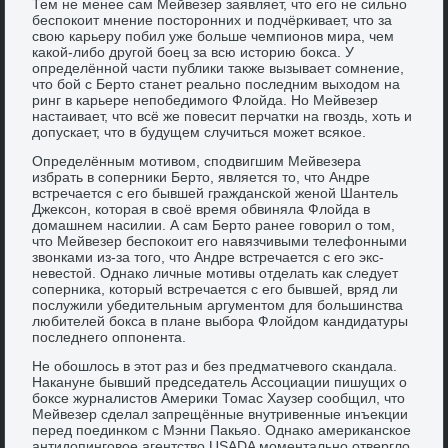
Тем не менее сам Мейвезер заявляет, что его не сильно
беспокоит мнение посторонних и подчёркивает, что за
свою карьеру побил уже больше чемпионов мира, чем
какой-либо другой боец за всю историю бокса. У
определённой части публики также вызывает сомнение,
что бой с Берто станет реально последним выходом на
ринг в карьере непобедимого Флойда. Но Мейвезер
настаивает, что всё же повесит перчатки на гвоздь, хоть и
допускает, что в будущем случиться может всякое.
Определённым мотивом, сподвигшим Мейвезера
избрать в соперники Берто, является то, что Андре
встречается с его бывшей гражданской женой Шантель
Джексон, которая в своё время обвиняла Флойда в
домашнем насилии. А сам Берто ранее говорил о том,
что Мейвезер беспокоит его навязчивыми телефонными
звонками из-за того, что Андре встречается с его экс-
невестой. Однако личные мотивы отделать как следует
соперника, который встречается с его бывшей, вряд ли
послужили убедительным аргументом для большинства
любителей бокса в плане выбора Флойдом кандидатуры
последнего оппонента.
Не обошлось в этот раз и без предматчевого скандала.
Накануне бывший председатель Ассоциации пишущих о
боксе журналистов Америки Томас Хаузер сообщил, что
Мейвезер сделал запрещённые внутривенные инъекции
перед поединком с Мэнни Пакьяо. Однако американское
антидопинговое агентство USADA моментально отвергло