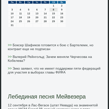
Пн
Вт
Ср
Чт
Пт
Сб
Вс
1
2
3
4
5
6
7
8
9
10
11
12
13
14
15
16
17
18
19
20
21
22
23
24
25
26
27
28
29
30
31
>>
Боксер Шафиков готовится к бою с Бартелеми, но
контракт еще не подписан
>>
Валерий Рейнгольд: Зачем меняли Черчесова на
Кобелева?
>>
Зико заявил, что не имеет поддержки пяти федераций
для участия в выборах главы ФИФА
Лебединая песня Мейвезера
12 сентября в Лас-Вегасе (штат Невада) на знаменитой
арене MGM Grand 38-летний чемпион мира в пяти