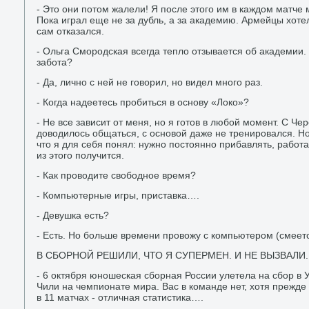
- Это они потом жалели! Я после этого им в каждом матче 
Пока играл еще не за дубль, а за академию. Армейцы хотел
сам отказался.
- Ольга Смородская всегда тепло отзывается об академии
забота?
- Да, лично с ней не говорил, но видел много раз.
- Когда надеетесь пробиться в основу «Локо»?
- Не все зависит от меня, но я готов в любой момент. С Че
доводилось общаться, с основой даже не тренировался. Но
что я для себя понял: нужно постоянно прибавлять, работа
из этого получится.
- Как проводите свободное время?
- Компьютерные игры, приставка….
- Девушка есть?
- Есть. Но больше времени провожу с компьютером (смеетс
В СБОРНОЙ РЕШИЛИ, ЧТО Я СУПЕРМЕН. И НЕ ВЫЗВАЛИ.
- 6 октября юношеская сборная России улетела на сбор в У
Чили на чемпионате мира. Вас в команде нет, хотя прежде 
в 11 матчах - отличная статистика….