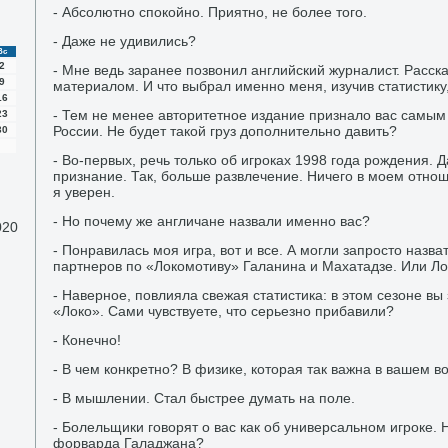
- Абсолютно спокойно. Приятно, не более того.
- Даже не удивились?
Вс
2
- Мне ведь заранее позвонил английский журналист. Расска
9
материалом. И что выбрал именно меня, изучив статистику
16
- Тем не менее авторитетное издание признало вас самым
23
России. Не будет такой груз дополнительно давить?
30
- Во-первых, речь только об игроках 1998 года рождения. Д
признание. Так, больше развлечение. Ничего в моем отнош
я уверен.
- Но почему же англичане назвали именно вас?
020
- Понравилась моя игра, вот и все. А могли запросто назва
партнеров по «Локомотиву» Галанина и Махатадзе. Или Ло
- Наверное, повлияла свежая статистика: в этом сезоне вы 
«Локо». Сами чувствуете, что серьезно прибавили?
- Конечно!
- В чем конкретно? В физике, которая так важна в вашем в
- В мышлении. Стал быстрее думать на поле.
- Болельщики говорят о вас как об универсальном игроке. 
форварда Галаджана?