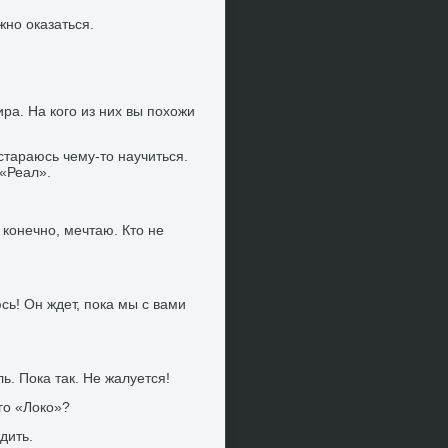
жно оказаться.
а. На кого из них вы похожи
 стараюсь чему-то научиться.
 «Реал».
, конечно, мечтаю. Кто не
сь! Он ждет, пока мы с вами
ь. Пока так. Не жалуется!
го «Локо»?
дить.