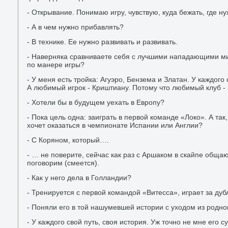
- Открывание. Понимаю игру, чувствую, куда бежать, где ну
- А в чем нужно прибавлять?
- В технике. Ее нужно развивать и развивать.
- Наверняка сравниваете себя с лучшими нападающими мир
по манере игры?
- У меня есть тройка: Агуэро, Бензема и Златан. У каждого
А любимый игрок - Криштиану. Потому что любимый клуб -
- Хотели бы в будущем уехать в Европу?
- Пока цель одна: заиграть в первой команде «Локо». А так
хочет оказаться в чемпионате Испании или Англии?
- С Коряном, который….
- … не поверите, сейчас как раз с Аршаком в скайпе общаю
поговорим (смеется).
- Как у него дела в Голландии?
- Тренируется с первой командой «Витесса», играет за дубл
- Поняли его в той нашумевшей истории с уходом из родно
- У каждого свой путь, своя история. Уж точно не мне его су