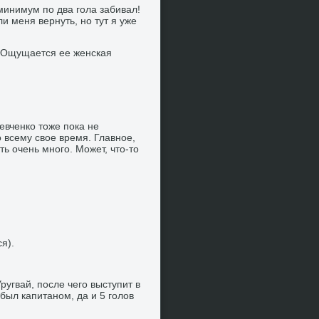
минимум по два гола забивал!
и меня вернуть, но тут я уже
. Ощущается ее женская
ревченко тоже пока не
 всему свое время. Главное,
ть очень много. Может, что-то
я).
ругвай, после чего выступит в
был капитаном, да и 5 голов