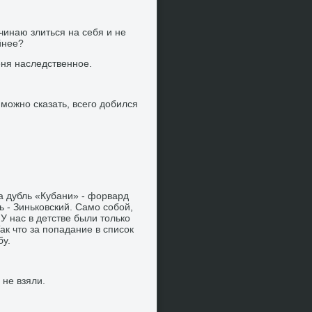
ачинаю злиться на себя и не
йнее?
еня наследственное.
 можно сказать, всего добился
а дубль «Кубани» - форвард
 - Зиньковский. Само собой,
У нас в детстве были только
ак что за попадание в список
бу.
 не взяли.