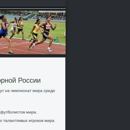
орной России
ут на чемпионат мира среди
 футболистов мира.
ых талантливых игроков мира