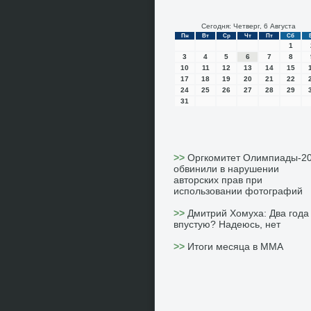
Сегодня: Четверг, 6 Августа
Пн
Вт
Ср
Чт
Пт
Сб
1
3
4
5
6
7
8
10
11
12
13
14
15
17
18
19
20
21
22
24
25
26
27
28
29
31
>>
Оргкомитет Олимпиады-2
обвинили в нарушении
авторских прав при
использовании фотографий
>>
Дмитрий Хомуха: Два года
впустую? Надеюсь, нет
>>
Итоги месяца в ММА