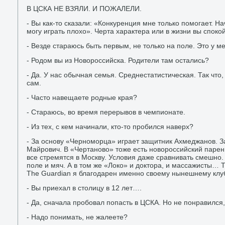
В ЦСКА НЕ ВЗЯЛИ. И ПОЖАЛЕЛИ.
- Вы как-то сказали: «Конкуренция мне только помогает. Н
могу играть плохо». Черта характера или в жизни вы споко
- Везде стараюсь быть первым, не только на поле. Это у м
- Родом вы из Новороссийска. Родители там остались?
- Да. У нас обычная семья. Среднестатистическая. Так что,
сам.
- Часто навещаете родные края?
- Стараюсь, во время перерывов в чемпионате.
- Из тех, с кем начинали, кто-то пробился наверх?
- За основу «Черноморца» играет защитник Ахмеджанов. З
Майрович. В «Чертаново» тоже есть новороссийский парень
все стремятся в Москву. Условия даже сравнивать смешно. 
поле и мяч. А в том же «Локо» и доктора, и массажисты… Т
The Guardian я благодарен именно своему нынешнему клу
- Вы приехал в столицу в 12 лет….
- Да, сначала пробовал попасть в ЦСКА. Но не понравился,
- Надо понимать, не жалеете?