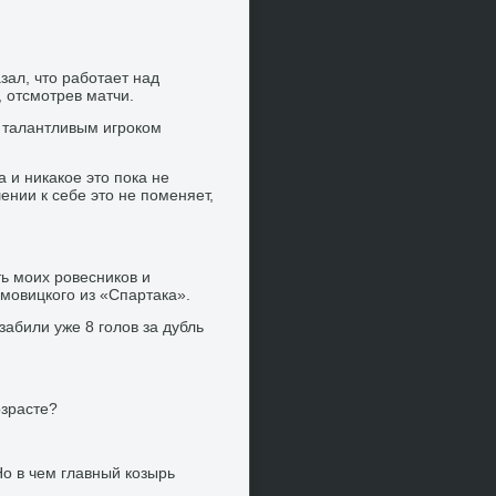
зал, что работает над
, отсмотрев матчи.
 талантливым игроком
а и никакое это пока не
ении к себе это не поменяет,
ть моих ровесников и
мовицкого из «Спартака».
забили уже 8 голов за дубль
озрасте?
Но в чем главный козырь