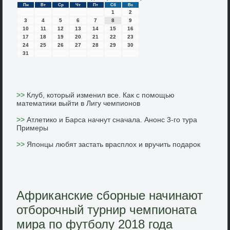
Пн
Вт
Ср
Чт
Пт
Сб
Вс
1
2
3
4
5
6
7
8
9
10
11
12
13
14
15
16
17
18
19
20
21
22
23
24
25
26
27
28
29
30
31
>>
Клуб, который изменил все. Как с помощью
математики выйти в Лигу чемпионов
>>
Атлетико и Барса начнут сначала. Анонс 3-го тура
Примеры
>>
Японцы любят застать врасплох и вручить подарок
Африканские сборные начинают
отборочный турнир чемпионата
мира по футболу 2018 года