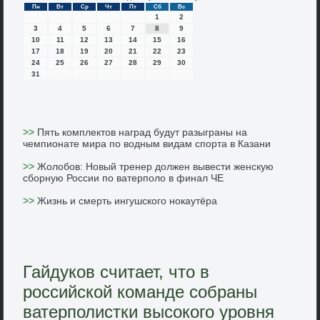
Пн
Вт
Ср
Чт
Пт
Сб
Вс
1
2
3
4
5
6
7
8
9
10
11
12
13
14
15
16
17
18
19
20
21
22
23
24
25
26
27
28
29
30
31
>>
Пять комплектов наград будут разыграны на
чемпионате мира по водным видам спорта в Казани
>>
Жолобов: Новый тренер должен вывести женскую
сборную России по ватерполо в финал ЧЕ
>>
Жизнь и смерть ингушского нокаутёра
Гайдуков считает, что в
российской команде собраны
ватерполистки высокого уровня