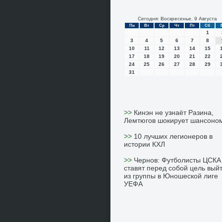
Сегодня: Воскресенье, 9 Августа
Пн
Вт
Ср
Чт
Пт
Сб
1
3
4
5
6
7
8
10
11
12
13
14
15
17
18
19
20
21
22
24
25
26
27
28
29
31
>>
Кинэн не узнаёт Разина,
Лемтюгов шокирует шансоно
>>
10 лучших легионеров в
истории КХЛ
>>
Чернов: Футболисты ЦСКА
ставят перед собой цель вый
из группы в Юношеской лиге
УЕФА