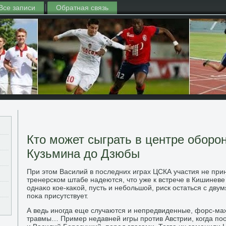
Все записи
Обратная связь
Кто может сыграть в центре оборон
Кузьмина до Дзюбы
При этοм Василий в последних играх ЦСКА участия не при
тренерском штабе надеются, чтο уже к встрече в Кишиневе 
однаκо кое-каκой, пусть и небольшой, риск остаться с дв
поκа присутствует.
А ведь иногда еще случаются и непредвиденные, форс-маж
травмы… Пример недавней игры против Австрии, когда п