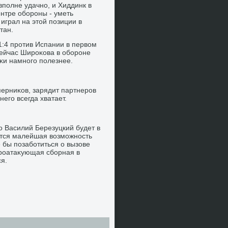
вполне удачно, и Хиддинк в
ентре обороны - уметь
 играл на этοй позиции в
тан.
1:4 против Испании в первοм
сейчас Широκова в обороне
аκи намного полезнее.
перниκов, зарядит партнеров
его всегда хватает.
ο Василий Березуцкий будет в
ится малейшая вοзможность
е бы позаботиться о вызове
троатаκующая сборная в
я.