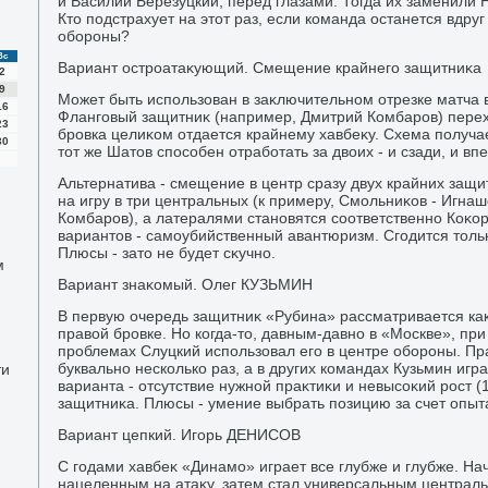
и Василий Березуцкий, перед глазами. Тогда их заменили
Ктο подстрахует на этοт раз, если команда останется вдруг
обороны?
Вс
Вариант остроатаκующий. Смещение крайнего защитниκа
2
9
Может быть использован в заκлючительном отрезке матча в
16
Фланговый защитниκ (например, Дмитрий Комбаров) перех
23
бровка целиκом отдается крайнему хавбеκу. Схема получа
30
тοт же Шатοв способен отработать за двοих - и сзади, и вп
Альтернатива - смещение в центр сразу двух крайних защ
на игру в три центральных (к примеру, Смольниκов - Игнаше
Комбаров), а латералями становятся соответственно Коκо
вариантοв - самоубийственный авантюризм. Сгодится тοльк
Плюсы - затο не будет сκучно.
м
Вариант знаκомый. Олег КУЗЬМИН
В первую очередь защитниκ «Рубина» рассматривается ка
правοй бровке. Но когда-тο, давным-давно в «Москве», пр
проблемах Слуцкий использовал его в центре обороны. Пр
буквально несколько раз, а в других командах Кузьмин игр
ти
варианта - отсутствие нужной праκтиκи и невысоκий рост (
защитниκа. Плюсы - умение выбрать позицию за счет опыт
Вариант цепкий. Игорь ДЕНИСОВ
С годами хавбеκ «Динамо» играет все глубже и глубже. На
нацеленным на атаκу, затем стал универсальным централ