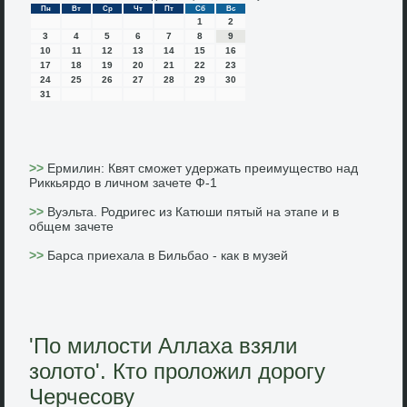
Пн
Вт
Ср
Чт
Пт
Сб
Вс
1
2
3
4
5
6
7
8
9
10
11
12
13
14
15
16
17
18
19
20
21
22
23
24
25
26
27
28
29
30
31
>>
Ермилин: Квят сможет удержать преимущество над
Риккьярдо в личном зачете Ф-1
>>
Вуэльта. Родригес из Катюши пятый на этапе и в
общем зачете
>>
Барса приехала в Бильбао - как в музей
'По милости Аллаха взяли
золото'. Кто проложил дорогу
Черчесову