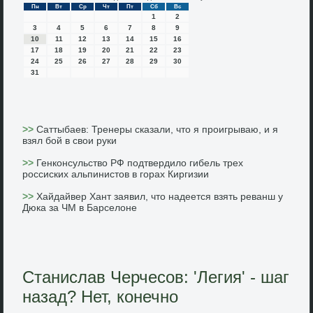
Пн
Вт
Ср
Чт
Пт
Сб
Вс
1
2
3
4
5
6
7
8
9
10
11
12
13
14
15
16
17
18
19
20
21
22
23
24
25
26
27
28
29
30
31
>>
Саттыбаев: Тренеры сказали, что я проигрываю, и я
взял бой в свои руки
>>
Генконсульство РФ подтвердило гибель трех
россиских альпинистов в горах Киргизии
>>
Хайдайвер Хант заявил, что надеется взять реванш у
Дюка за ЧМ в Барселоне
Станислав Черчесов: 'Легия' - шаг
назад? Нет, конечно