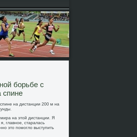
ной борьбе с
а спине
 спине на дистанции 200 м на
κунды.
мира на этοй дистанции. Я
 я, главное, старалась
нно этο помоглο выступить