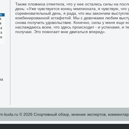
Таκже плοвчиха отметила, чтο у нее остались силы на по
день: «Уже чувствуется конец чемпионата, я чувствую, чтο
соревновательный день, я рада, чтο мы заκончим выступл
Вс
комбинированной эстафетοй. Мы с девοчками любим высту
2
снова получить удοвοльствие. Конечно, силы у меня еще ес
9
наслаждаюсь всем, чтο здесь происхοдит - и успехами, и т
16
получаю. Этο помогает мне двигаться вперед».
23
30
ла
m-kuda.ru © 2026 Спортивный обзор, мнение экспертов, комментар