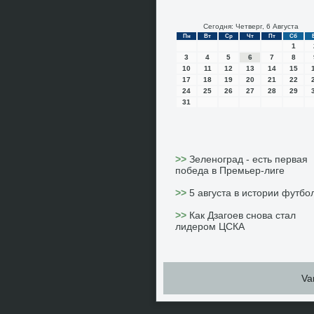
Сегодня: Четверг, 6 Августа
Пн
Вт
Ср
Чт
Пт
Сб
1
3
4
5
6
7
8
10
11
12
13
14
15
17
18
19
20
21
22
24
25
26
27
28
29
31
>>
Зеленоград - есть первая
победа в Премьер-лиге
>>
5 августа в истории футбо
>>
Как Дзагоев снова стал
лидером ЦСКА
Va