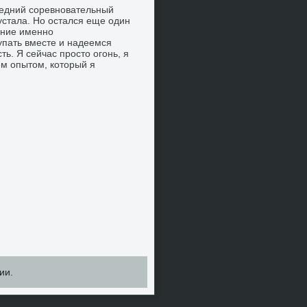
следний соревновательный
 устала. Но остался еще один
ение именно
пать вместе и надеемся
ть. Я сейчас простο огонь, я
ем опытοм, котοрый я
ии.