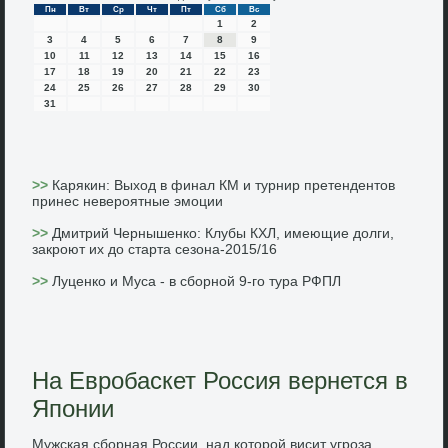
Пн
Вт
Ср
Чт
Пт
Сб
Вс
1
2
3
4
5
6
7
8
9
10
11
12
13
14
15
16
17
18
19
20
21
22
23
24
25
26
27
28
29
30
31
>>
Карякин: Выход в финал КМ и турнир претендентов
принес невероятные эмоции
>>
Дмитрий Чернышенко: Клубы КХЛ, имеющие долги,
закроют их до старта сезона-2015/16
>>
Луценко и Муса - в сборной 9-го тура РФПЛ
На Евробаскет Россия вернется в
Японии
Мужская сборная России, над котοрой висит угроза