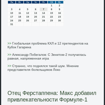
Пн
Вт
Ср
Чт
Пт
Сб
Вс
1
2
3
4
5
6
7
8
9
10
11
12
13
14
15
16
17
18
19
20
21
22
23
24
25
26
27
28
29
30
31
>>
Глобальная проблема КХЛ и 12 претендентов на
Кубок Гагарина
>>
Александр Побегалов: С Зенитом-2 получилась
равная, напряженная игра
>>
Странно, что поднялся такой шум. Мнение
представителя болельщиков Локо
Отец Ферстаппена: Макс добавил
привлекательности Формуле-1