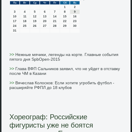
Пн
Вт
Ср
Чт
Пт
Сб
Вс
1
2
3
4
5
6
7
8
9
10
11
12
13
14
15
16
17
18
19
20
21
22
23
24
25
26
27
28
29
30
31
>>
Нежные мячики, легенды на корте. Главные события
пятого дня SpbOpen-2015
>>
Глава ВФП Сальников заявил, что не уйдет в отставку
после ЧМ в Казани
>>
Вячеслав Колосков: Если хотите угробить футбол -
расширяйте РФПЛ до 18 клубов
Хореограф: Российские
фигуристы уже не боятся