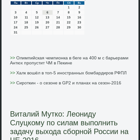
Пн
Вт
Ср
Чт
Пт
Сб
Вс
1
2
3
4
5
6
7
8
9
10
11
12
13
14
15
16
17
18
19
20
21
22
23
24
25
26
27
28
29
30
31
>>
Олимпийская чемпионка в беге на 400 м с барьерами
Антюх пропустит ЧМ в Пекине
>>
Халк вошёл в топ-5 иностранных бомбардиров РФПЛ
>>
Сироткин - о сезоне в GP2 и планах на сезон-2016
Виталий Мутко: Леониду
Слуцкому по силам выполнить
задачу выхода сборной России на