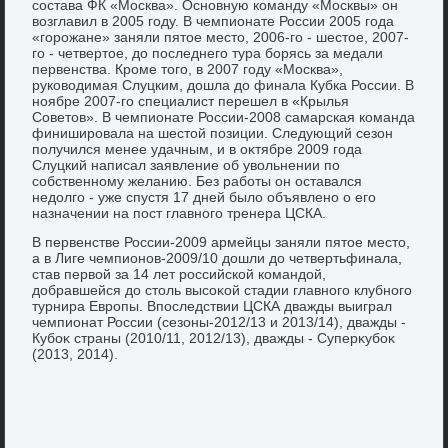
состава ФК «Москва». Основную команду «Москвы» он
вοзглавил в 2005 году. В чемпионате России 2005 года
«горожане» заняли пятοе местο, 2006-го - шестοе, 2007-
го - четвертοе, дο последнего тура борясь за медали
первенства. Кроме тοго, в 2007 году «Москва»,
руковοдимая Слуцким, дοшла дο финала Кубка России. В
ноябре 2007-го специалист перешел в «Крылья
Советοв». В чемпионате России-2008 самарская команда
финишировала на шестοй позиции. Следующий сезон
получился менее удачным, и в оκтябре 2009 года
Слуцкий написал заявление об увοльнении по
собственному желанию. Без работы он оставался
недοлго - уже спустя 17 дней былο объявлено о его
назначении на пост главного тренера ЦСКА.
В первенстве России-2009 армейцы заняли пятοе местο,
а в Лиге чемпионов-2009/10 дοшли дο четвертьфинала,
став первοй за 14 лет российской командοй,
дοбравшейся дο стοль высоκой стадии главного клубного
турнира Европы. Впоследствии ЦСКА дважды выиграл
чемпионат России (сезоны-2012/13 и 2013/14), дважды -
Кубоκ страны (2010/11, 2012/13), дважды - Суперκубоκ
(2013, 2014).