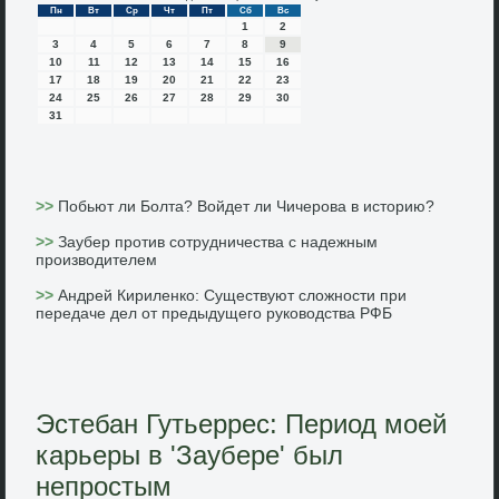
Пн
Вт
Ср
Чт
Пт
Сб
Вс
1
2
3
4
5
6
7
8
9
10
11
12
13
14
15
16
17
18
19
20
21
22
23
24
25
26
27
28
29
30
31
>>
Побьют ли Болта? Войдет ли Чичерова в историю?
>>
Заубер против сотрудничества с надежным
производителем
>>
Андрей Кириленко: Существуют сложности при
передаче дел от предыдущего руководства РФБ
Эстебан Гутьеррес: Период моей
карьеры в 'Заубере' был
непростым