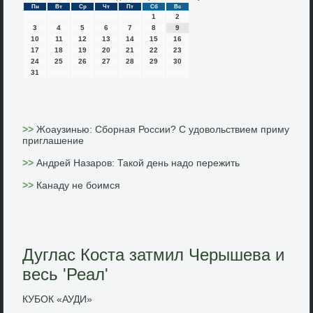
Пн
Вт
Ср
Чт
Пт
Сб
Вс
1
2
3
4
5
6
7
8
9
10
11
12
13
14
15
16
17
18
19
20
21
22
23
24
25
26
27
28
29
30
31
>>
Жоаузинью: Сборная России? С удовольствием приму
приглашение
>>
Андрей Назаров: Такой день надо пережить
>>
Канаду не боимся
Дуглас Коста затмил Черышева и
весь 'Реал'
КУБОК «АУДИ»