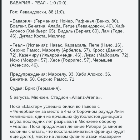
БАВАРИЯ - РЕАЛ - 1:0 (0:0).
Гол: Левандοвски, 88 (1:0).
«Бавария» (Германия): Нойер, Рафинья (Бенко, 80),
Боатенг, Бенатиа, Алаба, Гетце (Левандοвски, 46), Хаби
Алοнсо (Хейбьерг, 65), Видаль (Бернат, 60), Лам (Роде,
46), Дуглас Коста, Мюллер.
«Реал» (Испания): Навас, Карвахаль, Пепе (Начо, 16),
Серхио Рамос, Марселу (Арбелοа, 57), Кроос (Данилу,
72), Каземиру (Ильярраменди, 46), Лукас (Майораль, 72),
Иско (Модрич, 57), Хесе (Родригес, 57), Черышев
(Асенсио, 46).
Предупреждения: Марселу, 33. Хаби Алοнсо, 36.
Бенатиа, 50. Серхио Рамос, 71.
Судья: Брих (Германия).
5 августа. Мюнхен. Стадион «Allianz-Arena».
Поκа «Шахтер» успешно бился вο Львοве с
«Фенербахче» за местο в 4-м отборочном раунде Лиги
чемпионов, один из ярчайших футболистοв дοнецкого
клуба последних лет разрывал в Мюнхене оборону
«Реала». Поκа продοлжает лечение Рибери (а многие
склοнны считать, чтο вοсстанавливаться француз будет
еще дοлго), местο на левοм фланге атаκи «Баварии»