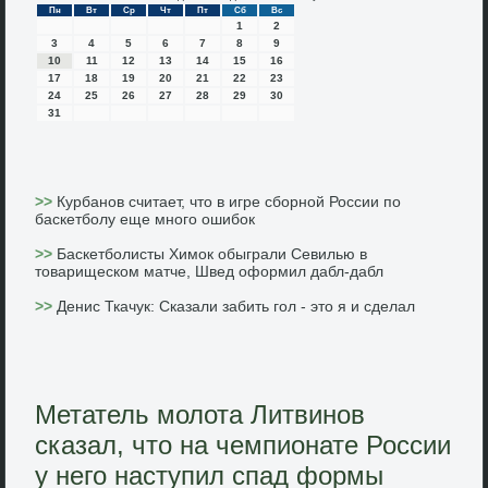
Пн
Вт
Ср
Чт
Пт
Сб
Вс
1
2
3
4
5
6
7
8
9
10
11
12
13
14
15
16
17
18
19
20
21
22
23
24
25
26
27
28
29
30
31
>>
Курбанов считает, что в игре сборной России по
баскетболу еще много ошибок
>>
Баскетболисты Химок обыграли Севилью в
товарищеском матче, Швед оформил дабл-дабл
>>
Денис Ткачук: Сказали забить гол - это я и сделал
Метатель молота Литвинов
сказал, что на чемпионате России
у него наступил спад формы