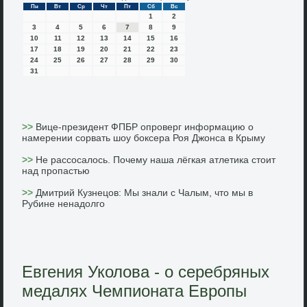
Пн
Вт
Ср
Чт
Пт
Сб
Вс
1
2
3
4
5
6
7
8
9
10
11
12
13
14
15
16
17
18
19
20
21
22
23
24
25
26
27
28
29
30
31
>>
Вице-президент ФПБР опроверг информацию о
намерении сорвать шоу боксера Роя Джонса в Крыму
>>
Не рассосалось. Почему наша лёгкая атлетика стоит
над пропастью
>>
Дмитрий Кузнецов: Мы знали с Чалым, что мы в
Рубине ненадолго
Евгения Уколова - о серебряных
медалях Чемпионата Европы