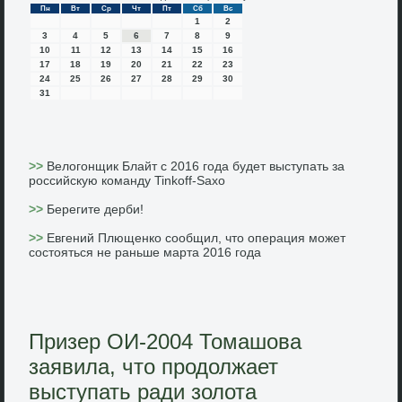
Пн
Вт
Ср
Чт
Пт
Сб
Вс
1
2
3
4
5
6
7
8
9
10
11
12
13
14
15
16
17
18
19
20
21
22
23
24
25
26
27
28
29
30
31
>>
Велогонщик Блайт с 2016 года будет выступать за
российскую команду Tinkoff-Saxo
>>
Берегите дерби!
>>
Евгений Плющенко сообщил, что операция может
состояться не раньше марта 2016 года
Призер ОИ-2004 Томашова
заявила, что продолжает
выступать ради золота