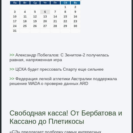
Пн
Вт
Ср
Чт
Пт
Сб
Вс
1
2
3
4
5
6
7
8
9
10
11
12
13
14
15
16
17
18
19
20
21
22
23
24
25
26
27
28
29
30
31
>>
Александр Побегалов: С Зенитом-2 получилась
равная, напряженная игра
>>
ЦСКА будет прессовать Спарту еще сильнее
>>
Федерация легкой атлетики Австралии поддержала
решение WADA о проверке данных ARD
Свободная касса! От Бербатова и
Кассано до Плетикосы
«СЭ» предлагает подборκу самых интересных