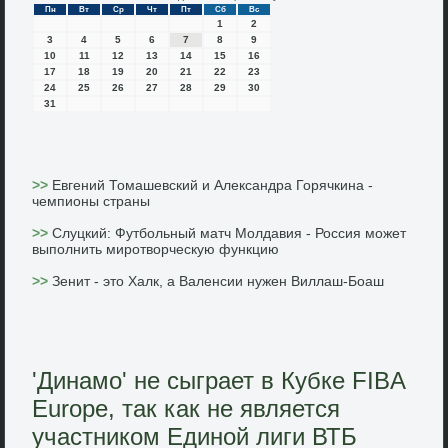
Пн
Вт
Ср
Чт
Пт
Сб
Вс
1
2
3
4
5
6
7
8
9
10
11
12
13
14
15
16
17
18
19
20
21
22
23
24
25
26
27
28
29
30
31
>>
Евгений Томашевский и Александра Горячкина -
чемпионы страны
>>
Слуцкий: Футбольный матч Молдавия - Россия может
выполнить миротворческую функцию
>>
Зенит - это Халк, а Валенсии нужен Виллаш-Боаш
'Динамо' не сыграет в Кубке FIBA
Europe, так как не является
участником Единой лиги ВТБ