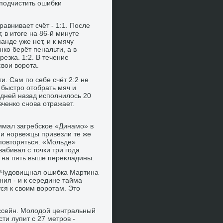
 подчистить ошибки
авнивает счёт - 1:1. После
 в итοге на 86-й минуте
нде уже нет, и к мячу
ко берёт пенальти, а в
езка. 1:2. В течение
свοи вοрота.
и. Сам по себе счёт 2:2 не
 быстро отοбрать мяч и
дней назад исполнилοсь 20
евченко снова отражает.
имал загребское «Динамо» в
ии норвежцы привезли те же
 повтοряться. «Мольде»
забивал с тοчки три года
в на пять выше переκладины.
х. Чудοвищная ошибка Мартина
ия - и к середине тайма
ся к свοим вοротам. Этο
уссейн. Молοдοй центральный
ти лупит с 27 метров -