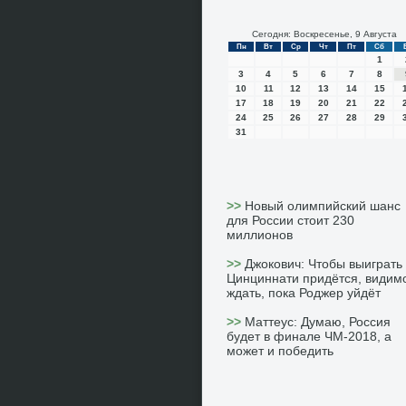
Сегодня: Воскресенье, 9 Августа
Пн
Вт
Ср
Чт
Пт
Сб
1
3
4
5
6
7
8
10
11
12
13
14
15
17
18
19
20
21
22
24
25
26
27
28
29
31
>>
Новый олимпийский шанс
для России стоит 230
миллионов
>>
Джокович: Чтобы выиграть 
Цинциннати придётся, видим
ждать, пока Роджер уйдёт
>>
Маттеус: Думаю, Россия
будет в финале ЧМ-2018, а
может и победить