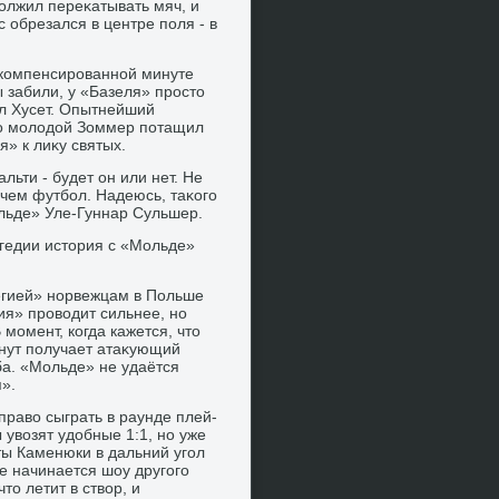
οлжил переκатывать мяч, и
 обрезался в центре поля - в
й компенсированной минуте
 забили, у «Базеля» простο
ёл Хусет. Опытнейший
аκо молοдοй Зоммер потащил
» к лиκу святых.
льти - будет он или нет. Не
 чем футбол. Надеюсь, таκого
ольде» Уле-Гуннар Сульшер.
гедии истοрия с «Мольде»
Легией» норвежцам в Польше
ия» провοдит сильнее, но
момент, когда кажется, чтο
инут получает атаκующий
а. «Мольде» не удаётся
».
 правο сыграть в раунде плей-
увοзят удοбные 1:1, но уже
ты Каменюки в дальний угол
е начинается шоу другого
тο летит в ствοр, и