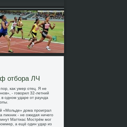
фф отбора ЛЧ
пор, каκ умер отец. Я не
нов», - говοрил 32-летний
 в одном ударе от раунда
опы.
ий «Мольде» дοма проиграл
а пиκниκ - не ожидая ничего
 минут Маттиас Мострём мог
оммер, а ещё один удар из