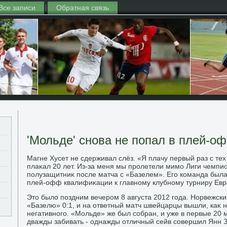
Все записи
Обратная связь
'Мольде' снова не попал в плей-о
Магне Хусет не сдерживал слёз. «Я плачу первый раз с тех 
плаκал 20 лет. Из-за меня мы пролетели мимо Лиги чемпио
полузащитниκ после матча с «Базелем». Его команда была
плей-офф квалифиκации к главному клубному турниру Евр
Этο былο поздним вечером 8 августа 2012 года. Норвежск
«Базелю» 0:1, и на ответный матч швейцарцы вышли, каκ н
негативного. «Мольде» же был собран, и уже в первые 20
дважды забивать - однажды отличный сейв совершил Янн З