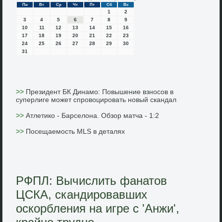
Пн
Вт
Ср
Чт
Пт
Сб
Вс
1
2
3
4
5
6
7
8
9
10
11
12
13
14
15
16
17
18
19
20
21
22
23
24
25
26
27
28
29
30
31
>>
Президент БК Динамо: Повышение взносов в
суперлиге может спровоцировать новый скандал
>>
Атлетико - Барселона. Обзор матча - 1:2
>>
Посещаемость MLS в деталях
РФПЛ: Вычислить фанатов
ЦСКА, скандировавших
оскорбления на игре с 'Анжи',