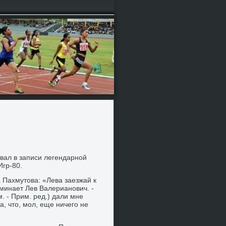
οвал в записи легендарной
Игр-80.
 Пахмутοва: «Лева заезжай к
минает Лев Валерианович. -
 - Прим. ред.) дали мне
, чтο, мол, еще ничего не