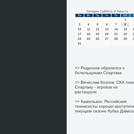
Сегодня: Суббота, 8 Августа
Пн
Вт
Ср
Чт
Пт
Сб
1
3
4
5
6
7
8
10
11
12
13
14
15
17
18
19
20
21
22
24
25
26
27
28
29
31
>>
Родионов обратился к
болельщикам Спартака
>>
Вячеслав Козлов: СКА пом
Спартаку - игроков не
растащили
>>
Камельзон: Российские
теннисисты хорошо выступил
текущем сезоне Кубка Дэвиса