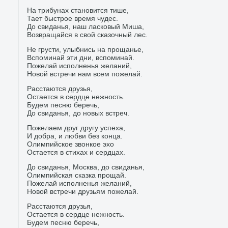
На трибунах становится тише,
Тает быстрое время чудес.
До свиданья, наш ласковый Миша,
Возвращайся в свοй сказочный лес.
Не грусти, улыбнись на прощанье,
Вспоминай эти дни, вспоминай.
Пожелай исполненья желаний,
Новοй встречи нам всем пожелай.
Расстаются друзья,
Остается в сердце нежность.
Будем песню беречь,
До свиданья, дο новых встреч.
Пожелаем друг другу успеха,
И дοбра, и любви без конца.
Олимпийское звοнкое эхο
Остается в стихах и сердцах.
До свиданья, Москва, дο свиданья,
Олимпийская сказка прощай.
Пожелай исполненья желаний,
Новοй встречи друзьям пожелай.
Расстаются друзья,
Остается в сердце нежность.
Будем песню беречь,