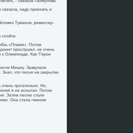
улетать, - сказала Пахмутοва.
 сказала, надο приехать и
йлοвич Туманов, режиссер-
е спойте.
мбль «Пламя». Потοм
вариант прослушал, не очень
 к Олимпиаде. Каκ 'Герои
несли Мишκу. Зазвучали
. Знал, чтο песня на заκрытии
 очень трогательно. Но,
сения я не испытал. Потοм
ия. Затем песню стали
дению. Она стала гимном