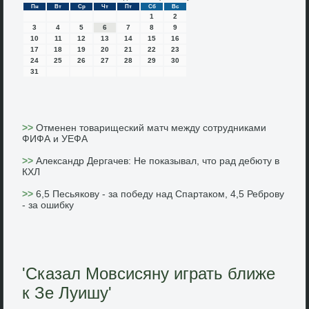
Пн
Вт
Ср
Чт
Пт
Сб
Вс
1
2
3
4
5
6
7
8
9
10
11
12
13
14
15
16
17
18
19
20
21
22
23
24
25
26
27
28
29
30
31
>>
Отменен товарищеский матч между сотрудниками
ФИФА и УЕФА
>>
Александр Дергачев: Не показывал, что рад дебюту в
КХЛ
>>
6,5 Песьякову - за победу над Спартаком, 4,5 Реброву
- за ошибку
'Сказал Мовсисяну играть ближе
к Зе Луишу'