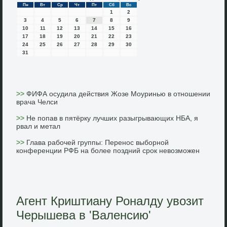
Пн
Вт
Ср
Чт
Пт
Сб
Вс
1
2
3
4
5
6
7
8
9
10
11
12
13
14
15
16
17
18
19
20
21
22
23
24
25
26
27
28
29
30
31
>>
ФИФА осудила действия Жозе Моуринью в отношении
врача Челси
>>
Не попав в пятёрку лучших разыгрывающих НБА, я
рвал и метал
>>
Глава рабочей группы: Перенос выборной
конференции РФБ на более поздний срок невозможен
Агент Криштиану Роналду увозит
Черышева в 'Валенсию'