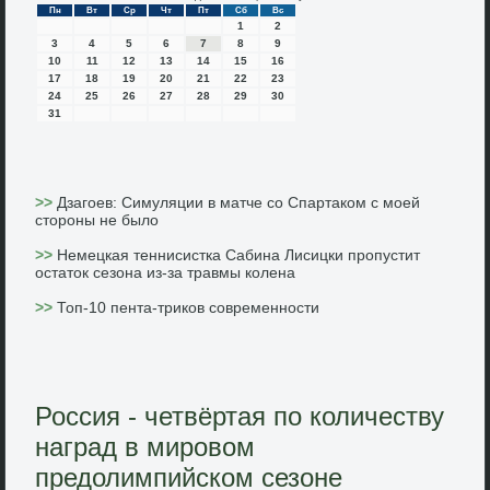
Пн
Вт
Ср
Чт
Пт
Сб
Вс
1
2
3
4
5
6
7
8
9
10
11
12
13
14
15
16
17
18
19
20
21
22
23
24
25
26
27
28
29
30
31
>>
Дзагоев: Симуляции в матче со Спартаком с моей
стороны не было
>>
Немецкая теннисистка Сабина Лисицки пропустит
остаток сезона из-за травмы колена
>>
Топ-10 пента-триков современности
Россия - четвёртая по количеству
наград в мировом
предолимпийском сезоне