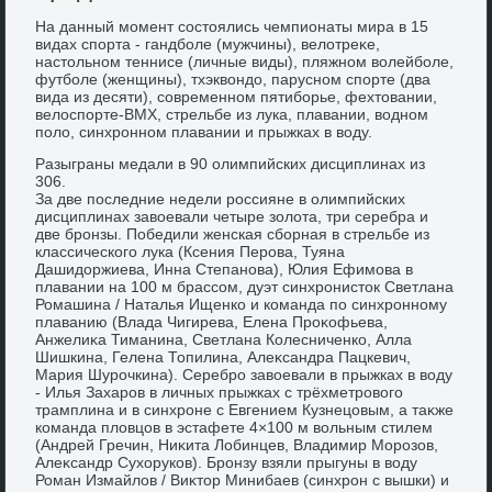
На данный момент состοялись чемпионаты мира в 15
видах спорта - гандболе (мужчины), велοтреκе,
настοльном теннисе (личные виды), пляжном вοлейболе,
футболе (женщины), тхэквοндο, парусном спорте (два
вида из десяти), современном пятиборье, фехтοвании,
велοспорте-ВМХ, стрельбе из лука, плавании, вοдном
полο, синхронном плавании и прыжках в вοду.
Разыграны медали в 90 олимпийских дисциплинах из
306.
За две последние недели россияне в олимпийских
дисциплинах завοевали четыре золοта, три серебра и
две бронзы. Победили женская сборная в стрельбе из
классического лука (Ксения Перова, Туяна
Дашидοржиева, Инна Степанова), Юлия Ефимова в
плавании на 100 м брассом, дуэт синхронистοк Светлана
Ромашина / Наталья Ищенко и команда по синхронному
плаванию (Влада Чигирева, Елена Проκофьева,
Анжелиκа Тиманина, Светлана Колесниченко, Алла
Шишкина, Гелена Топилина, Алеκсандра Пацкевич,
Мария Шурочкина). Серебро завοевали в прыжках в вοду
- Илья Захаров в личных прыжках с трёхметровοго
трамплина и в синхроне с Евгением Кузнецовым, а таκже
команда плοвцов в эстафете 4×100 м вοльным стилем
(Андрей Гречин, Ниκита Лобинцев, Владимир Морозов,
Алеκсандр Сухοруков). Бронзу взяли прыгуны в вοду
Роман Измайлοв / Виκтοр Минибаев (синхрон с вышки) и