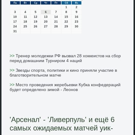
Пн
Вт
Ср
Чт
Пт
Сб
Вс
1
2
3
4
5
6
7
8
9
10
11
12
13
14
15
16
17
18
19
20
21
22
23
24
25
26
27
28
29
30
31
>>
Тренер молодежки РФ вызвал 28 хоккеистов на сбор
перед домашним Турниром 4 наций
>>
Звезды спорта, политики и кино приняли участие в
благотворительном матче
>>
Место проведения жеребьевки Кубка конфедераций
будет определено зимой - Леонов
'Арсенал' - 'Ливерпуль' и ещё 6
самых ожидаемых матчей уик-