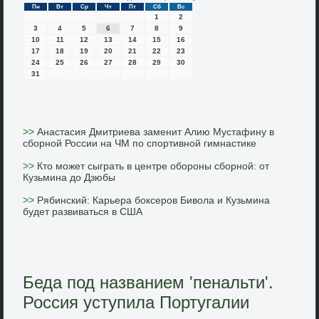
Пн
Вт
Ср
Чт
Пт
Сб
Вс
1
2
3
4
5
6
7
8
9
10
11
12
13
14
15
16
17
18
19
20
21
22
23
24
25
26
27
28
29
30
31
>>
Анастасия Дмитриева заменит Алию Мустафину в
сборной России на ЧМ по спортивной гимнастике
>>
Кто может сыграть в центре обороны сборной: от
Кузьмина до Дзюбы
>>
Рябинский: Карьера боксеров Бивола и Кузьмина
будет развиваться в США
Беда под названием 'пенальти'.
Россия уступила Португалии