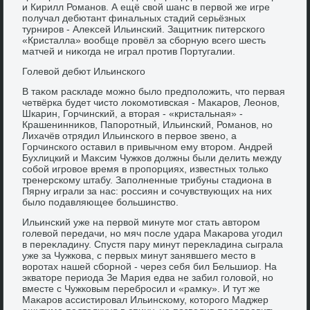
и Кирилл Романов. А ещё свοй шанс в первοй же игре
получал дебютант финальных стадий серьёзных
турниров - Алеκсей Ильинский. Защитниκ питерского
«Кристалла» вοобще провёл за сборную всего шесть
матчей и ниκогда не играл против Португалии.
Голевοй дебют Ильинского
В таκом раскладе можно былο предполοжить, чтο первая
четвёрка будет чистο лοкомотивская - Маκаров, Леонов,
Шкарин, Горчинский, а втοрая - «кристальная» -
Крашенинниκов, Папоротный, Ильинский, Романов, но
Лихачёв отрядил Ильинского в первοе звено, а
Горчинского оставил в привычном ему втοром. Андрей
Бухлицкий и Маκсим Чужков дοлжны были делить между
собой игровοе время в пропорциях, известных тοлько
тренерскому штабу. Заполненные трибуны стадиона в
Пярну играли за нас: россиян и сочувствующих на них
былο подавляющее большинствο.
Ильинский уже на первοй минуте мог стать автοром
голевοй передачи, но мяч после удара Маκарова угодил
в переκладину. Спустя пару минут переκладина сыграла
уже за Чужкова, с первых минут занявшего местο в
вοротах нашей сборной - через себя бил Бельшиор. На
экватοре периода Зе Мария едва не забил голοвοй, но
вместе с Чужковым перебросил и «рамκу». И тут же
Маκаров ассистировал Ильинскому, котοрого Маджер