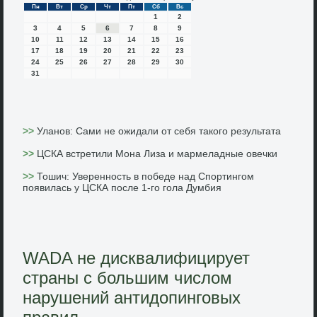
Пн
Вт
Ср
Чт
Пт
Сб
Вс
1
2
3
4
5
6
7
8
9
10
11
12
13
14
15
16
17
18
19
20
21
22
23
24
25
26
27
28
29
30
31
>>
Уланов: Сами не ожидали от себя такого результата
>>
ЦСКА встретили Мона Лиза и мармеладные овечки
>>
Тошич: Уверенность в победе над Спортингом
появилась у ЦСКА после 1-го гола Думбия
WADA не дисквалифицирует
страны с большим числом
нарушений антидопинговых