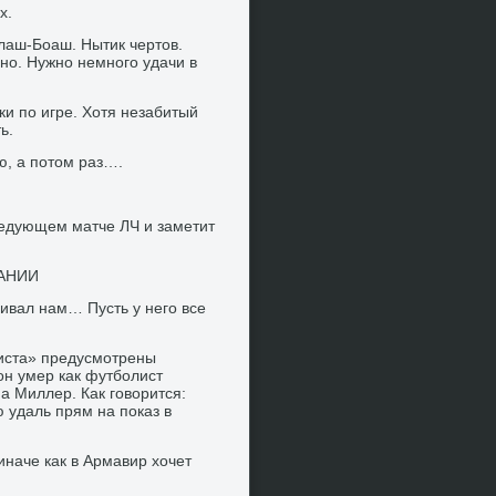
х.
ллаш-Боаш. Нытик чертов.
яно. Нужно немного удачи в
ки по игре. Хотя незабитый
ь.
ю, а потом раз….
следующем матче ЛЧ и заметит
АНИИ
ивал нам… Пусть у него все
листа» предусмотрены
он умер как футболист
 а Миллер. Как говорится:
 удаль прям на показ в
иначе как в Армавир хочет