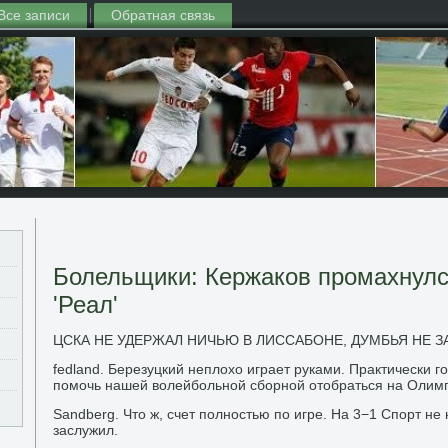
Все записи
Обратная связь
Болельщики: Кержаков промахнулс
'Реал'
ЦСКА НЕ УДЕРЖАЛ НИЧЬЮ В ЛИССАБОНЕ, ДУМБЬЯ НЕ З
fedland. Березуцкий неплохо играет руками. Практически 
помочь нашей волейбольной сборной отобраться на Олимп
Sandberg. Что ж, счет полностью по игре. На 3−1 Спорт не
заслужил.