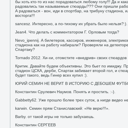
бы хоть кто-то из нас порадоваться любому голу!!! Да и ка
радовались так называемые стюарды??? Они пришли работ
А радоваться - вон, иди в спортбар, на трибуну стадиона, 
восторга!!!
sancesz. Интересно, а по-тихому их убрать было нельзя?:).
Jean4. Что делать с комментатором Г. Орловым тогда?
Nevo_ipennij. А билетеров, кассиров, инженеров, электрик
стадиона как на работу набирали? Проверяли на детектор
Спартаку?
Tornado 2012. Хи-хи, отомстите «внедрив» своих стюардов 
Критик. Давайте будем объективны. Это бьет по имиджу. П
стадион ЦСКА, дерби, Спартак забивает второй гол, и стю
будет такого, ведь Гинер всех купил :).
ЮРИЙ СЕМИН НЕ ВЕРИТ В ИСТОРИЮ С ДЕБОШЕМ ФУТ
Константин Срулевич Наумов. Понять и простить. :-).
Gabbetty62. Уже прошло более трех суток, а нигде видео не
karwin. Семин прям Станиславский: «Не верю!!!».
Barby. от такой игры не только забухаешь.
Константин СЕРГЕЕВ