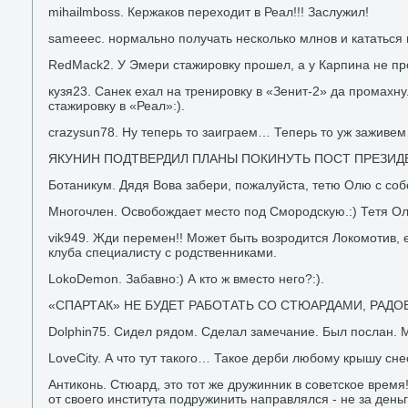
mihailmboss. Кержаков переходит в Реал!!! Заслужил!
sameeec. нормально получать несколько млнов и кататься 
RedMack2. У Эмери стажировку прошел, а у Карпина не пр
кузя23. Санек ехал на тренировку в «Зенит-2» да промахнул
стажировку в «Реал»:).
crazysun78. Ну теперь то заиграем… Теперь то уж заживе
ЯКУНИН ПОДТВЕРДИЛ ПЛАНЫ ПОКИНУТЬ ПОСТ ПРЕЗИД
Ботаникум. Дядя Вова забери, пожалуйста, тетю Олю с собо
Многочлен. Освобождает место под Смородскую.:) Тетя О
vik949. Жди перемен!! Может быть возродится Локомотив, 
клуба специалисту с родственниками.
LokoDemon. Забавно:) А кто ж вместо него?:).
«СПАРТАК» НЕ БУДЕТ РАБОТАТЬ СО СТЮАРДАМИ, РАД
Dolphin75. Сидел рядом. Сделал замечание. Был послан. 
LoveCity. А что тут такого… Такое дерби любому крышу сн
Антиконь. Стюард, это тот же дружинник в советское время
от своего института подружинить направлялся - не за деньг