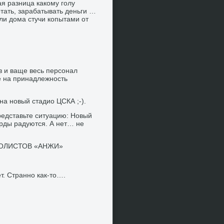
кая разница какому голу
ать, зарабатывать деньги …
или дома стучи копытами от
ов и ваще весь персонал
е на принадлежность
на новый стадио ЦСКА ;-).
редставьте ситуацию: Новый
арды радуются. А нет… не
БОЛИСТОВ «АНЖИ»
т. Странно как-то….