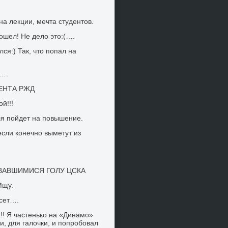
на лекции, мечта студентов.
ошел! Не дело это:(….
ся:) Так, что попал на
м….
ЕНТА РЖД
й!!!
ля пойдет на повышение.
если конечно выметут из
ОВАВШИМИСЯ ГОЛУ ЦСКА
Мщу.
есет….
!!! Я частенько на «Динамо»
и, для галочки, и попробовал