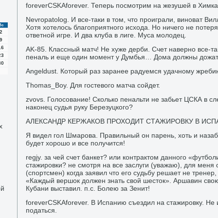
foreverCSKAforever. Теперь посмотрим на жезушей в Химка
Nevropatolog. И все-таки в том, что проиграли, виноват Ви
Вс
Хотя хотелось благоприятного исхода. Но ничего не потер
2
ответной игре. И два клуба в лиге. Муса молодец.
9
16
AK-85. Классный матч! Не хуже дерби. Счет наверно все-та
23
пеналь и еще один момент у Думбья… Дома должны дожат
30
Angeldust. Который раз заранее радуемся удачному жреби
Thomas_Boy. Для гостевого матча сойдет.
zvovs. Голосование! Сколько пенальти не забьет ЦСКА в 
наконец судья руку Березуцкого?
АЛЕКСАНДР КЕРЖАКОВ ПРОХОДИТ СТАЖИРОВКУ В ИСП
х
Я видел гол Шмарова. Правильный он парень, хоть и назаб
будет хорошо и все получится!
regjy. за чей счет банкет? или контрактом данного «футбо
стажировки? не смотря на все заслуги (уважаю), для меня 
(спортсмен) когда заявил что его судьбу решает не тренер,
«Каждый вершок должен знать свой шесток». Аршавин свою
ой
Кубани выставил. п.с. Болею за Зенит!
foreverCSKAforever. В Испанию съездил на стажировку. Не 
податься.