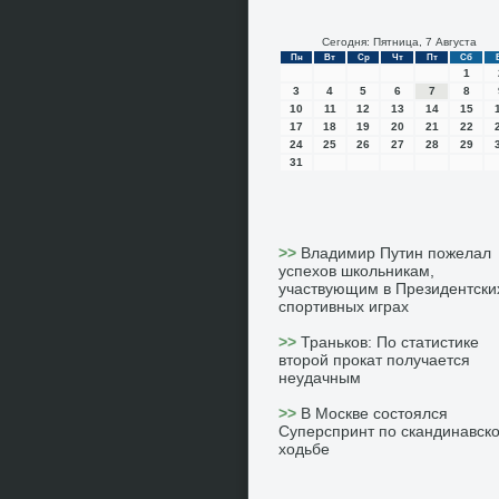
Сегодня: Пятница, 7 Августа
Пн
Вт
Ср
Чт
Пт
Сб
1
3
4
5
6
7
8
10
11
12
13
14
15
17
18
19
20
21
22
24
25
26
27
28
29
31
>>
Владимир Путин пожелал
успехов школьникам,
участвующим в Президентски
спортивных играх
>>
Траньков: По статистике
второй прокат получается
неудачным
>>
В Москве состоялся
Суперспринт по скандинавск
ходьбе