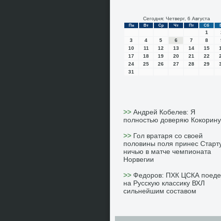
Сегодня: Четверг, 6 Августа
Пн
Вт
Ср
Чт
Пт
Сб
1
3
4
5
6
7
8
10
11
12
13
14
15
17
18
19
20
21
22
24
25
26
27
28
29
31
>>
Андрей Кобелев: Я
полностью доверяю Кокорину
>>
Гол вратаря со своей
половины поля принес Старт
ничью в матче чемпионата
Норвегии
>>
Федоров: ПХК ЦСКА поеде
на Русскую классику ВХЛ
сильнейшим составом