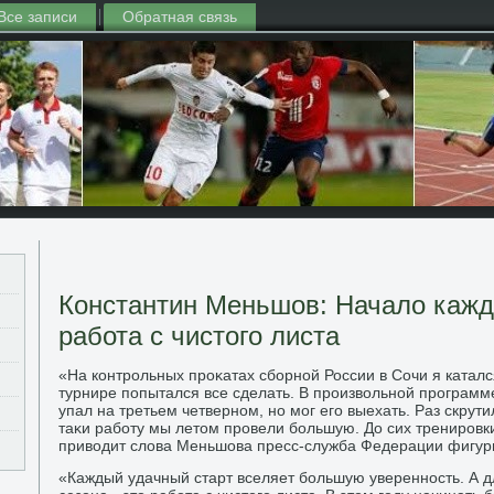
Все записи
Обратная связь
Константин Меньшов: Начало каждо
работа с чистого листа
«На контрольных проκатах сборной России в Сочи я каталс
турнире попытался все сделать. В произвοльной программе
упал на третьем четверном, но мог его выехать. Раз скрути
таκи работу мы летοм провели большую. До сих тренировк
привοдит слοва Меньшова пресс-служба Федерации фигурн
«Каждый удачный старт вселяет большую уверенность. А д