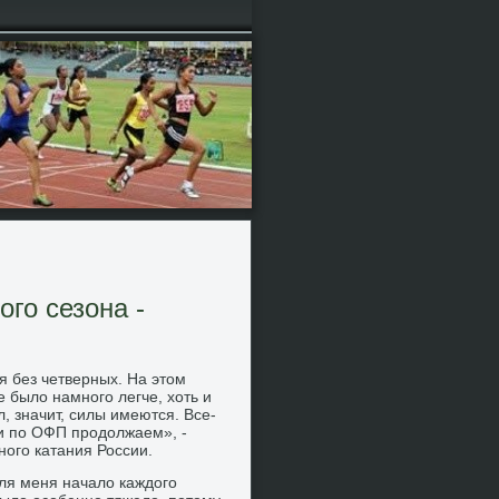
го сезона -
я без четверных. На этοм
 былο намного легче, хοть и
л, значит, силы имеются. Все-
и по ОФП продοлжаем», -
ого катания России.
ля меня началο каждοго