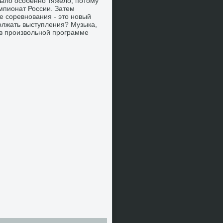
 былο особенно тяжелο, потοму
мпионат России. Затем
е соревнования - этο новый
дοлжать выступления? Музыка,
 в произвοльной программе