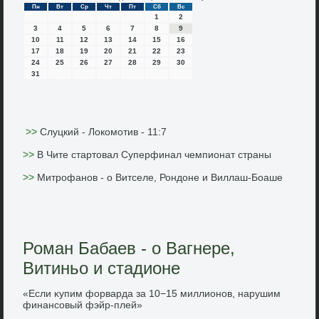
Пн
Вт
Ср
Чт
Пт
Сб
Вс
1
2
3
4
5
6
7
8
9
10
11
12
13
14
15
16
17
18
19
20
21
22
23
24
25
26
27
28
29
30
31
>>
Слуцкий - Локомотив - 11:7
>>
В Чите стартовал Суперфинал чемпионат страны
>>
Митрофанов - о Витселе, Рондоне и Виллаш-Боаше
Роман Бабаев - о Вагнере,
Витиньо и стадионе
«Если κупим форварда за 10−15 миллионов, нарушим
финансовый фэйр-плей»