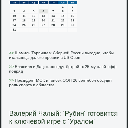
Пн
Вт
Ср
Чт
Пт
Сб
Вс
1
2
3
4
5
6
7
8
9
10
11
12
13
14
15
16
17
18
19
20
21
22
23
24
25
26
27
28
29
30
31
>>
Шамиль Тарпищев: Сборной России выгодно, чтобы
итальянцы далеко прошли в US Open
>>
Блашилл и Дацюк поведут Детройт к 25-му плей-офф
подряд
>>
Президент МОК и генсек ООН 26 сентября обсудят
роль спорта в обществе
Валерий Чалый: 'Рубин' готовится
к ключевой игре с 'Уралом'