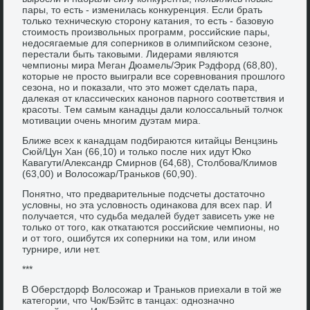
пары, то есть - изменилась конкуренция. Если брать
только техническую сторону катания, то есть - базовую
стоимость произвольных программ, российские пары,
недосягаемые для соперников в олимпийском сезоне,
перестали быть таковыми. Лидерами являются
чемпионы мира Меган Дюамель/Эрик Рэдфорд (68,80),
которые не просто выиграли все соревнования прошлого
сезона, но и показали, что это может сделать пара,
далекая от классических канонов парного соответствия и
красоты. Тем самым канадцы дали колоссальный толчок
мотивации очень многим дуэтам мира.
Ближе всех к канадцам подбираются китайцы Венцзинь
Сюй/Цун Хан (66,10) и только после них идут Юко
Кавагути/Александр Смирнов (64,68), Столбова/Климов
(63,00) и Волосожар/Траньков (60,90).
Понятно, что предварительные подсчеты достаточно
условны, но эта условность одинакова для всех пар. И
получается, что судьба медалей будет зависеть уже не
только от того, как откатаются российские чемпионы, но
и от того, ошибутся их соперники на том, или ином
турнире, или нет.
***
В Оберстдорф Волосожар и Траньков приехали в той же
категории, что Чок/Бэйтс в танцах: однозначно