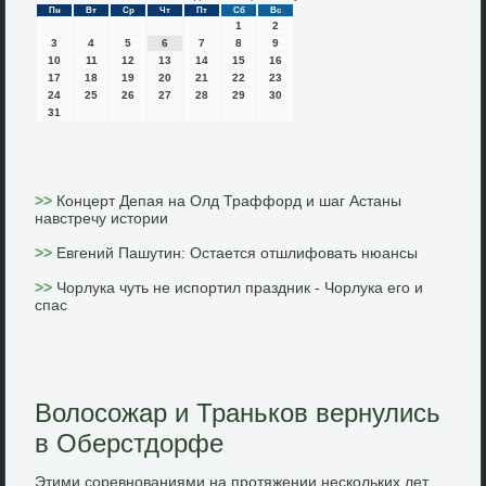
Пн
Вт
Ср
Чт
Пт
Сб
Вс
1
2
3
4
5
6
7
8
9
10
11
12
13
14
15
16
17
18
19
20
21
22
23
24
25
26
27
28
29
30
31
>>
Концерт Депая на Олд Траффорд и шаг Астаны
навстречу истории
>>
Евгений Пашутин: Остается отшлифовать нюансы
>>
Чорлука чуть не испортил праздник - Чорлука его и
спас
Волосожар и Траньков вернулись
в Оберстдорфе
Этими соревнованиями на протяжении нескольких лет