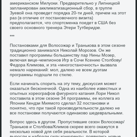
американском Милуоки. Предварительно у Липницкой
запланирован акклиматизационный сбор, в группе
Зуевой она проведет порядка 20-ти дней, причем на этот
раз (в отличие от постановочного визита)
предполагается, что спортсменка поедет в США без
своего основного тренера Этери Тутберидзе.
***
Постановками для Волосожар и Транькова в этом сезоне
традиционно занимался Николай Морозов. Он же
поставил программы большинству пар Нины Мозер,
включая вице-чемпионов Игр в Сочи Ксению Столбову/
Федора Климова, и эта «многостаночность» вызвала
немало нареканий: мол, далеко не всем дуэтам
программы подошли по стилю.
Если начинать спорить на эту тему, дискуссия может
оказаться бесконечной. Одна из наиболее известных и
опытных хореографов фигурного катания Лори Никол
поставила в этом сезоне 34 программы, ее коллега из
Японии Кендзи Миямото сделал 32 постановки и
понятно, что при такой производительности далеко не
все постановки получаются одинаково шедевральными.
Вопрос здесь в другом. Пропустившие сезон Волосожар/
Траньков и Столбова/Климов скорее всего окажутся в
несколько новой для себя реальности. В которой
выросли и набрали силу конкуренты, появились новые