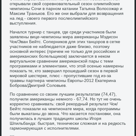
открывали свой соревновательный сезон олимпийские
чемпионы Сочи в парном катании Татьяна Волосожар и
Максим Траньков. Его же они выбрали для возвращения
на лед - своего первого послеолимпийского
выступления.
Начался турнир с танцев, где среди участников были
заявлены вице-чемпионы мира американцы Мэдисон
Чок/Эван Бейтс. Соперников для этих танцоров в сетке
участников не наблюдается даже близко, поэтому
основной интерес (причем не только для российских и
американских болельщиков) заключается в неком
виртуальном сравнении американской пары с теми
программами и элементами, что этой осенью намерены
показать те, кто завершил прошедший сезон в первой
мировой шестерке, плюс - пропустившие год из-за
травмы партнера чемпионы Европы-2012 Екатерина
Боброва/Дмитрий Соловьев.
По сравнению со своим лучшим результатам (74,47),
получили американцы немного - 67,74. Но тут не очень
корректно сравнивать: свой рекордный результат Чок/
Бейтс показали на чемпионате мира, когда программы
были выкатаны до звона. Что касается постановки, она
получилась в лучших традициях школы Игоря
Шпильбанда: быстрая, технически сложная и на редкость
гармонирующая с исполнителями.