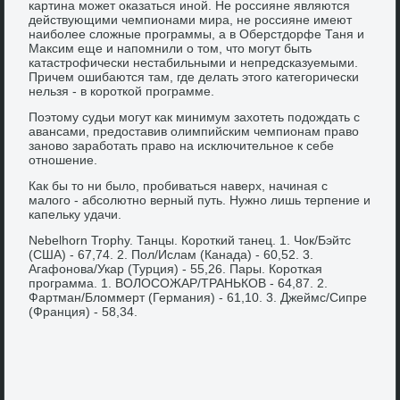
картина может оказаться иной. Не россияне являются
действующими чемпионами мира, не россияне имеют
наиболее сложные программы, а в Оберстдорфе Таня и
Максим еще и напомнили о том, что могут быть
катастрофически нестабильными и непредсказуемыми.
Причем ошибаются там, где делать этого категорически
нельзя - в короткой программе.
Поэтому судьи могут как минимум захотеть подождать с
авансами, предоставив олимпийским чемпионам право
заново заработать право на исключительное к себе
отношение.
Как бы то ни было, пробиваться наверх, начиная с
малого - абсолютно верный путь. Нужно лишь терпение и
капельку удачи.
Nebelhorn Trophy. Танцы. Короткий танец. 1. Чок/Бэйтс
(США) - 67,74. 2. Пол/Ислам (Канада) - 60,52. 3.
Агафонова/Укар (Турция) - 55,26. Пары. Короткая
программа. 1. ВОЛОСОЖАР/ТРАНЬКОВ - 64,87. 2.
Фартман/Бломмерт (Германия) - 61,10. 3. Джеймс/Сипре
(Франция) - 58,34.