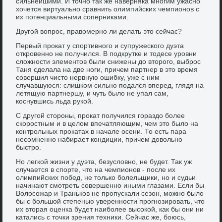
сильнейшими. И точно так же наверняка многим ужасно
хочется виртуально сравнить олимпийских чемпионов с
их потенциальными соперниками.
Другой вопрос, правомерно ли делать это сейчас?
Первый прокат у спортивного и супружеского дуэта
откровенно не получился. В подкрутке и тодесе уровни
сложности элементов были снижены до второго, выброс
Таня сделала на две ноги, причем партнер в это время
совершил чисто нервную ошибку, уже с ним
случавшуюся: слишком сильно подался вперед, глядя на
летящую партнершу, и чуть было не упал сам,
коснувшись льда рукой.
С другой стороны, прокат получился гораздо более
скоростным и в целом впечатляющим, чем это было на
контрольных прокатах в начале осени. То есть пара
несомненно набирает кондиции, причем довольно
быстро.
Но легкой жизни у дуэта, безусловно, не будет. Так уж
случается в спорте, что на чемпионов - после их
олимпийских побед, не только болельщики, но и судьи
начинают смотреть совершенно иными глазами. Если бы
Волосожар и Траньков не пропускали сезон, можно было
бы с большой степенью уверенности прогнозировать, что
их вторая оценка будет наиболее высокой, как бы они ни
катались с точки зрения техники. Сейчас же, боюсь,