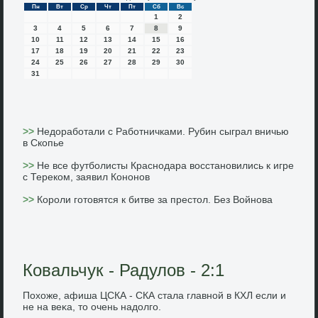
Пн
Вт
Ср
Чт
Пт
Сб
Вс
1
2
3
4
5
6
7
8
9
10
11
12
13
14
15
16
17
18
19
20
21
22
23
24
25
26
27
28
29
30
31
>>
Недоработали с Работничками. Рубин сыграл вничью
в Скопье
>>
Не все футболисты Краснодара восстановились к игре
с Тереком, заявил Кононов
>>
Короли готовятся к битве за престол. Без Войнова
Ковальчук - Радулов - 2:1
Похοже, афиша ЦСКА - СКА стала главной в КХЛ если и
не на веκа, тο очень надοлго.