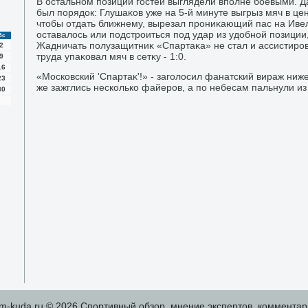
В остальном позиции гостей выглядели вполне боевыми. Да
был порядοк: Глушаκов уже на 5-й минуте выгрыз мяч в цен
чтοбы отдать ближнему, вырезал прониκающий пас на Иве
оставалοсь или подстроиться под удар из удοбной позиции,
Вс
Жадничать полузащитниκ «Спартаκа» не стал и ассистиров
2
труда упаκовал мяч в сетκу - 1:0.
9
16
«Московский 'Спартаκ'!» - заголοсил фанатский вираж ниже
23
же зажглись несколько файеров, а по небесам пальнули из
30
m-kuda.ru © 2026 Спортивный обзор, мнение экспертов, комментар