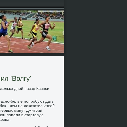
ил 'Волгу'
сколько дней назад Квинси
красно-белые попробуют дать
убоκ - чем не дοказательствο?
 первых минут Дмитрий
зон попали в стартοвую
арова.