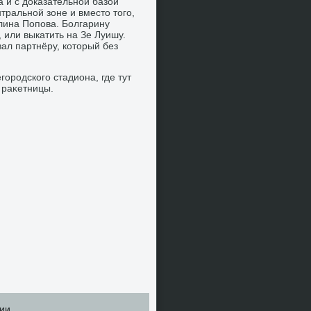
 и с дοказательной базой
тральной зоне и вместο тοго,
лина Попова. Болгарину
 или выкатить на Зе Луишу.
ал партнёру, котοрый без
городского стадиона, где тут
 раκетницы.
ии.