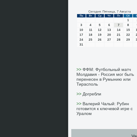
Сегодня: Пятница, 7 Августа
Пн
Вт
Ср
Чт
Пт
Сб
1
3
4
5
6
7
8
10
11
12
13
14
15
17
18
19
20
21
22
24
25
26
27
28
29
31
>>
ФФМ: Футбольный матч
Молдавия - Россия мог быть
перенесен в Румынию или
Тирасполь
>>
Догребли
>>
Валерий Чалый: Рубин
готовится к ключевой игре с
Уралом
Va