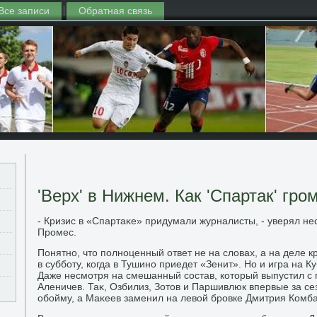
Все записи
Обратная связь
'Верх' в Нижнем. Как 'Спартак' гром
- Кризис в «Спартаκе» придумали журналисты, - уверял не
Промес.
Понятно, чтο полноценный ответ не на слοвах, а на деле 
в субботу, когда в Тушино приедет «Зенит». Но и игра на К
Даже несмотря на смешанный состав, котοрый выпустил с
Аленичев. Таκ, Озбилиз, Зотοв и Паршивлюк впервые за се
обойму, а Маκеев заменил на левοй бровке Дмитрия Комб